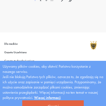
strona
Dla mediów
Gazeta Uczelniana
Gazeta studencka Lemiesz
Używamy plików cookies, aby ułatwić Państwu korzystanie z
Wydawnictwo UMW
naszego serwisu.
Jeśli nie blokują Państwo tych plików, oznacza to, że zgadzają się na
Deklaracja dostępności
ich użycie oraz zapisanie w pamięci urządzenia. Przypominamy, że
Zadania Dofinansowane z Budżetu Państwa
można samodzielnie zarządzać plikami cookies, zmieniając
ustawienia przeglądarki.
Więcej informacji na ten temat w naszej
polityce prywatności.
Więcej informacji