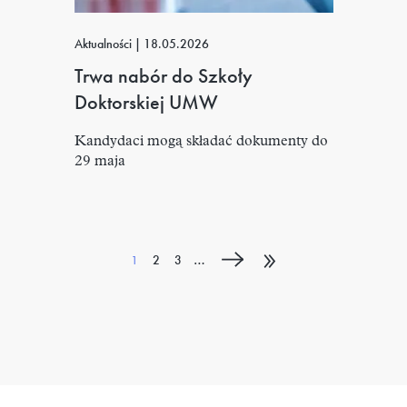
Aktualności
|
18.05.2026
Trwa nabór do Szkoły
Doktorskiej UMW
Kandydaci mogą składać dokumenty do
29 maja
Stronicowanie
»
Bieżąca
Strona
Strona
…
1
2
3
strona