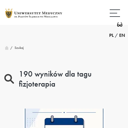
Ostatnia
Przejdź
Wróć
do
do
treści
strony
strona
głównej
PL
/
EN
/
Szukaj
190 wyników dla tagu
fizjoterapia