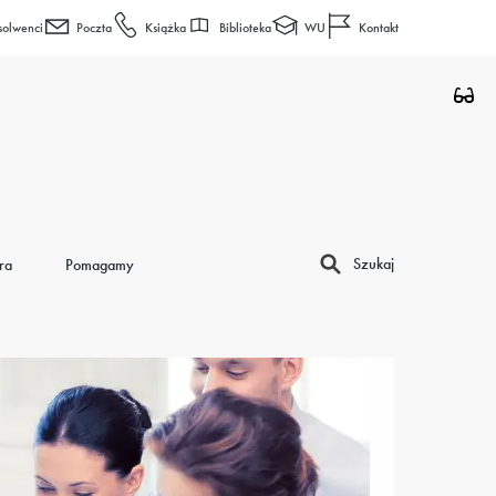
Biblioteka
WU
solwenci
Poczta
Książka
Kontakt
Szukaj
ra
Pomagamy
Co 
Wro