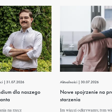
ści
|
31.07.2026
Aktualności
|
30.07.2026
ndium dla naszego
Nowe spojrzenie na pr
ranta
starzenia
ania na rzecz
Im więcej odkrywamy, tym wi