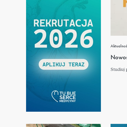
Aktualno
Nowość
Studiuj
.