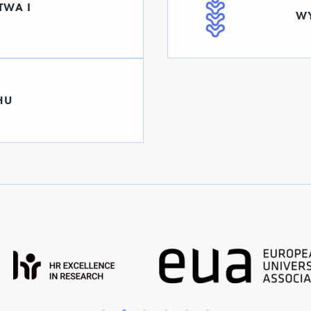
TWA I
WY
HU