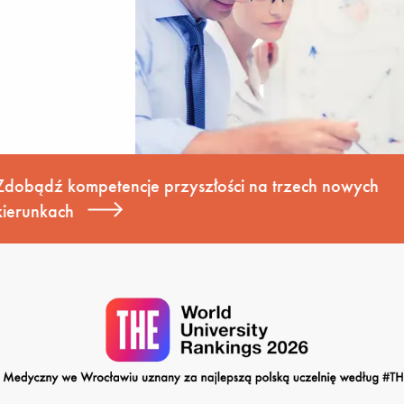
MBA w ochronie zdrowia: nowe studia podyplomow
Uniwersytecie Medycznym we Wrocławiu