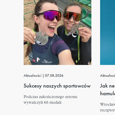
Aktualności
|
07.08.2026
Aktualno
Sukcesy naszych sportowców
Jak ne
hamul
Podczas zakończonego sezonu
wywalczyli 66 medali
Wrocław
recept