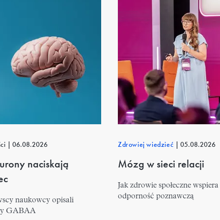
ści
|
06.08.2026
Zdrowiej wiedzieć
|
05.08.2026
urony naciskają
Mózg w sieci relacji
ec
Jak zdrowie społeczne wspiera
odporność poznawczą
scy naukowcy opisali
ory GABAA