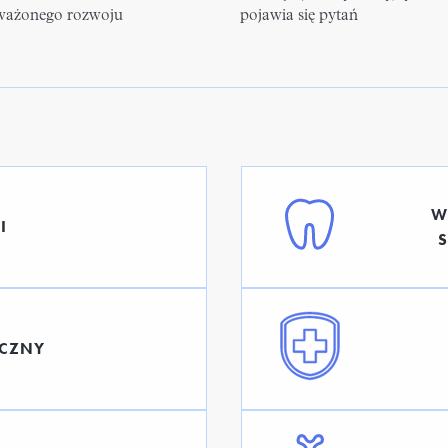
ażonego rozwoju
pojawia się pytań
W
I
YCZNY