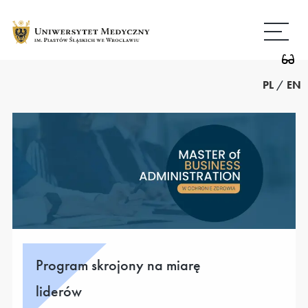
Przejdź
Wróć
do
do
treści
strony
głównej
PL
/
EN
Program skrojony na miarę
liderów