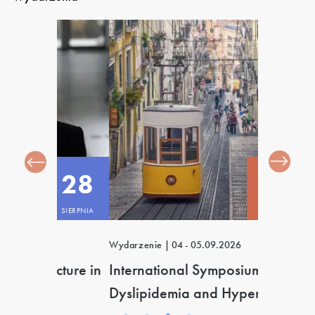
28
04
SIERPNIA
WRZEŚNIA
Wydarzenie
|
04 - 05.09.2026
Wydarzenie
cture in
International Symposium on
III Kong
Dyslipidemia and Hypertension