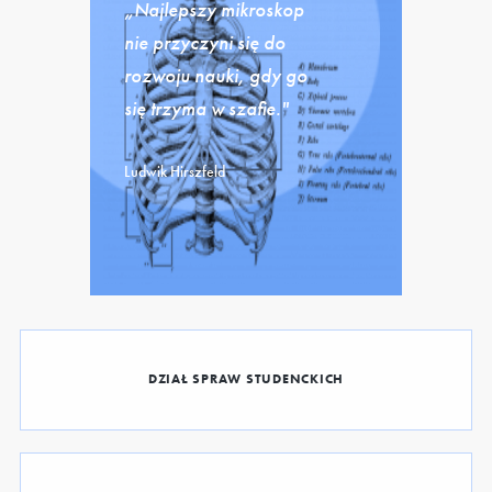
„Najlepszy mikroskop
nie przyczyni się do
rozwoju nauki, gdy go
się trzyma w szafie."
Ludwik Hirszfeld
DZIAŁ SPRAW STUDENCKICH