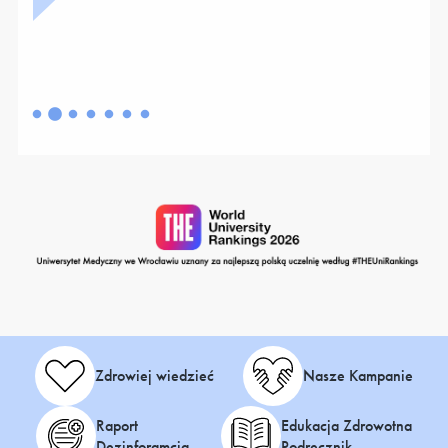
Zdrowiej wiedzieć
Nasze Kampanie
Raport
Edukacja Zdrowotna
Dezinforamcja
Podręcznik