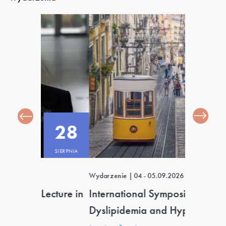
28
04
SIERPNIA
WRZEŚNIA
Wydarzenie
|
04 - 05.09.2026
Wydarzenie
cture in
International Symposium on
III Kong
Dyslipidemia and Hypertension