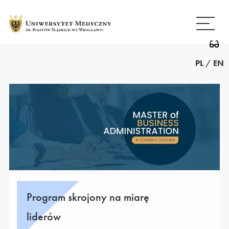
Przejdź
Wróć
do
do
treści
strony
głównej
PL
/
EN
Program skrojony na miarę
liderów