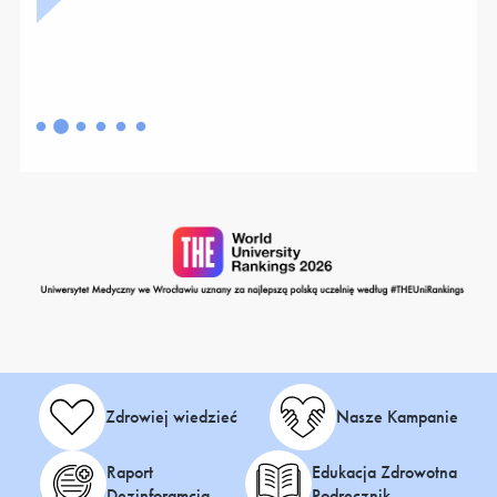
Zdrowiej wiedzieć
Nasze Kampanie
Raport
Edukacja Zdrowotna
Dezinforamcja
Podręcznik