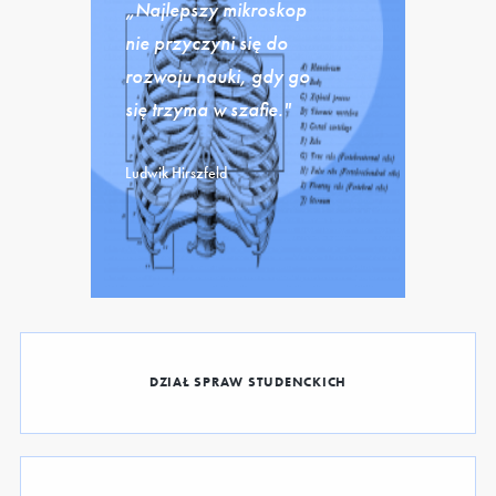
„Najlepszy mikroskop
nie przyczyni się do
rozwoju nauki, gdy go
się trzyma w szafie."
Ludwik Hirszfeld
DZIAŁ SPRAW STUDENCKICH