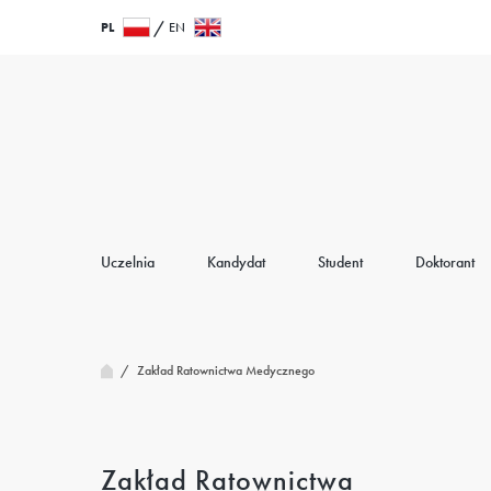
Przejdź
Wróć
PL
EN
do
do
treści
strony
głównej
Uczelnia
Kandydat
Student
Doktorant
/
Zakład Ratownictwa Medycznego
Zakład Ratownictwa