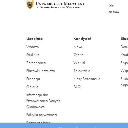
Dla
mediów
Uczelnia
Kandydat
Stu
Władze
News
Domy
Struktura
Oferta
Kred
Zarządzenia
Warunki
Styp
Placówki lecznicze
Rejestracja
Wspa
Fundacja
Klasy Patronackie
Stud
niep
Galeria
FAQ
.
Informacje dot.
Przetwarzania Danych
Osobowych
Polityka prywatności
Bezpieczeństwo