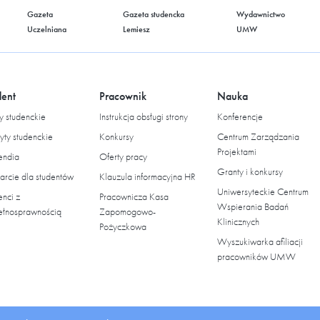
Gazeta
Gazeta studencka
Wydawnictwo
Uczelniana
Lemiesz
UMW
dent
Pracownik
Nauka
 studenckie
Instrukcja obsługi strony
Konferencje
yty studenckie
Konkursy
Centrum Zarządzania
Projektami
endia
Oferty pracy
Granty i konkursy
rcie dla studentów
Klauzula informacyjna HR
Uniwersyteckie Centrum
enci z
Pracownicza Kasa
Wspierania Badań
ełnosprawnością
Zapomogowo-
Klinicznych
Pożyczkowa
Wyszukiwarka afiliacji
pracowników UMW