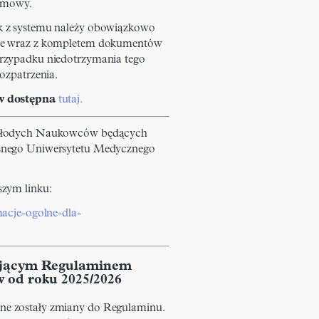
zimowy.
k z systemu należy obowiązkowo
ie wraz z kompletem dokumentów
zypadku niedotrzymania tego
ozpatrzenia.
w dostępna
tutaj.
Młodych Naukowców będących
snego Uniwersytetu Medycznego
szym linku:
macje-ogolne-dla-
zującym Regulaminem
 od roku 2025/2026
e zostały zmiany do Regulaminu.