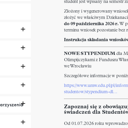
student jest wpisany na semestr 
Złożony i wygenerowany wniose
złożyć we właściwym Dziekanac
do 09 października 2026 r.
W pr
terminu wniosek pozostanie bez r
Instrukcja składania wnioskó
NOWE STYPENDIUM
dla 
Olimpijczykami z Funduszu Wła
we Wrocławiu
Szczegółowe informacje w poniż
https://www.umw.edu.pl/pl/infor
studentow/stypendium-dl…
warzyszenia
Zapoznaj się z obowią
świadczeń dla Studentów
Od 01.07.2026 roku wprowadzon