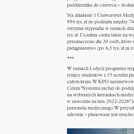
października do czerwca – dodaj
Na działanie 1 Uniwersytet Med
994 tys. zł do podziału między 7
otrzyma stypendia w ramach dzia
tys. zł. Uczelnia czeka także na wy
przeznaczone dla 20 osób, które s
pielęgniarstwo (po 6,5 tys. zł za 
***
W ramach I edycji programu stype
tysięcy studentów z 55 uczelni p
całym kraju. W KPO zarezerwowa
Celem "Systemu zachęt do pode
na wybranych kierunkach medycz
w zawodzie na lata 2022-2026" jes
personelu medycznego. W przyszł
zdrowia – planowane jest urucho