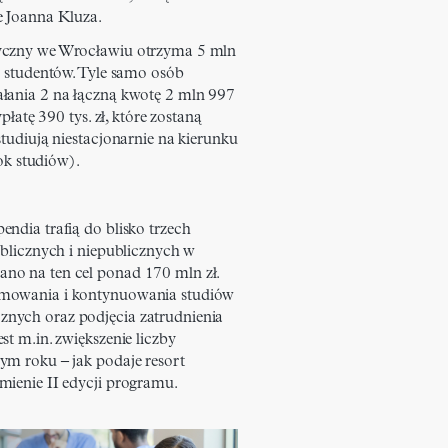
e Joanna Kluza.
yczny we Wrocławiu otrzyma 5 mln
4 studentów. Tyle samo osób
łania 2 na łączną kwotę 2 mln 997
płatę 390 tys. zł, które zostaną
tudiują niestacjonarnie na kierunku
rok studiów).
ndia trafią do blisko trzech
ublicznych i niepublicznych w
no na ten cel ponad 170 mln zł.
jmowania i kontynuowania studiów
nych oraz podjęcia zatrudnienia
t m.in. zwiększenie liczby
ym roku – jak podaje resort
mienie II edycji programu.