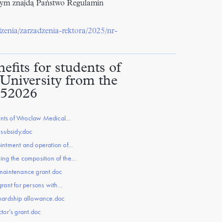
tórym znajdą Państwo Regulamin
zenia/zarzadzenia-rektora/2025/nr-
efits for students of
niversity from the
252026
ents of Wroclaw Medical...
 subsidy.doc
ntment and operation of...
ng the composition of the...
maintenance grant.doc
ant for persons with...
hardship allowance.doc
tor’s grant.doc