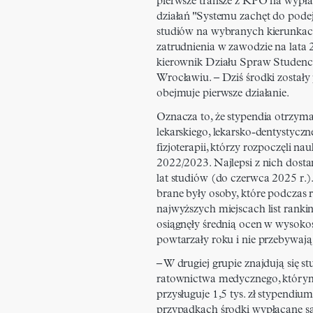
pierwsze transze z KPO na wypł
działań "Systemu zachęt do pod
studiów na wybranych kierunkac
zatrudnienia w zawodzie na lata
kierownik Działu Spraw Studen
Wrocławiu. – Dziś środki zostały
obejmuje pierwsze działanie.
Oznacza to, że stypendia otrzyma
lekarskiego, lekarsko-dentystyczn
fizjoterapii, którzy rozpoczęli 
2022/2023. Najlepsi z nich dostan
lat studiów (do czerwca 2025 r.
brane były osoby, które podczas r
najwyższych miejscach list rankin
osiągnęły średnią ocen w wysokoś
powtarzały roku i nie przebywają
– W drugiej grupie znajdują się st
ratownictwa medycznego, który
przysługuje 1,5 tys. zł stypendiu
przypadkach środki wypłacane są