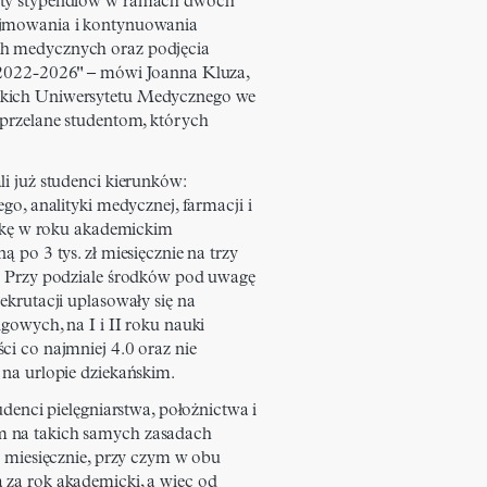
aty stypendiów w ramach dwóch
ejmowania i kontynuowania
h medycznych oraz podjęcia
 2022-2026" – mówi Joanna Kluza,
ckich Uniwersytetu Medycznego we
 przelane studentom, których
li już studenci kierunków:
ego, analityki medycznej, farmacji i
naukę w roku akademickim
ą po 3 tys. zł miesięcznie na trzy
). Przy podziale środków pod uwagę
ekrutacji uplasowały się na
gowych, na I i II roku nauki
ci co najmniej 4.0 oraz nie
 na urlopie dziekańskim.
udenci pielęgniarstwa, położnictwa i
m na takich samych zasadach
m miesięcznie, przy czym w obu
 za rok akademicki, a więc od