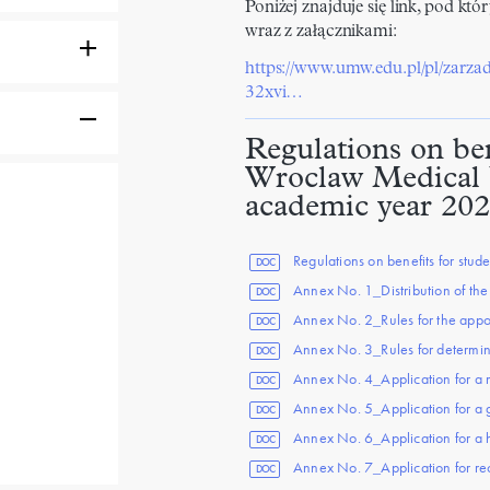
Poniżej znajduje się link, pod k
wraz z załącznikami:
https://www.umw.edu.pl/pl/zarzad
32xvi…
Regulations on ben
Wroclaw Medical U
academic year 20
Regulations on benefits for stud
DOC
Annex No. 1_Distribution of the
DOC
Annex No. 2_Rules for the appoi
DOC
Annex No. 3_Rules for determini
DOC
Annex No. 4_Application for a 
DOC
Annex No. 5_Application for a gr
DOC
Annex No. 6_Application for a 
DOC
Annex No. 7_Application for rec
DOC