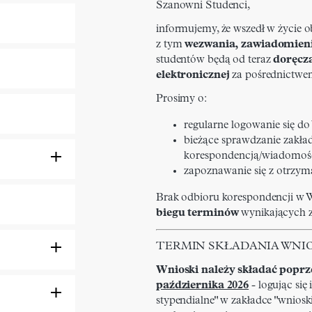
Szanowni Studenci,
informujemy, że wszedł w życie 
z tym
wezwania, zawiadomieni
studentów będą od teraz
doręcz
elektronicznej
za pośrednictw
Prosimy o:
regularne logowanie się do
bieżące sprawdzanie zakład
korespondencją/wiadomoś
zapoznawanie się z otrzy
Brak odbioru korespondencji w W
biegu terminów
wynikających z
TERMIN SKŁADANIA WNI
Wnioski należy składać poprz
października 2026
- logując się 
stypendialne" w zakładce "wnioski