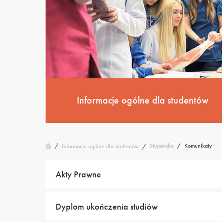
Informacje ogólne dla studentów
/
Stypendia
/
Komunikaty
Informacje ogólne dla studentów
/
Akty Prawne
Dyplom ukończenia studiów