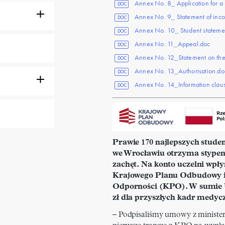
Annex No. 8_ Application for a 
DOC
Annex No. 9_ Statement of incom
DOC
Annex No. 10_ Student statement
DOC
Annex No. 11_Appeal.doc
DOC
Annex No. 12_Statement on the wa
DOC
Annex No. 13_Authorisation.do
DOC
Annex No. 14_Information clause
DOC
Prawie 170 najlepszych stud
we Wrocławiu otrzyma stypen
zachęt. Na konto uczelni wpły
Krajowego Planu Odbudowy i
Odporności (KPO). W sumie
zł dla przyszłych kadr medyc
– Podpisaliśmy umowy z ministe