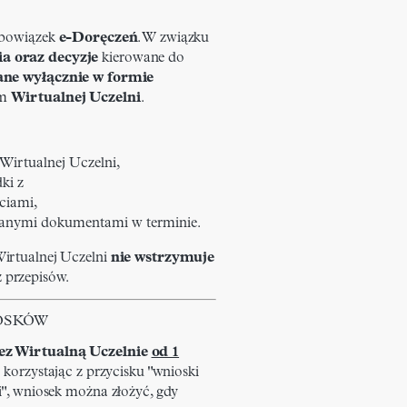
obowiązek
e-Doręczeń
. W związku
a oraz decyzje
kierowane do
ane wyłącznie w formie
em
Wirtualnej Uczelni
.
 Wirtualnej Uczelni,
ki z
ciami,
manymi dokumentami w terminie.
irtualnej Uczelni
nie wstrzymuje
 przepisów.
OSKÓW
ez Wirtualną Uczelnie
od 1
i korzystając z przycisku "wnioski
",
wniosek można złożyć, gdy