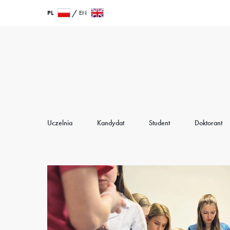
Przejdź
Wróć
PL
EN
do
do
treści
strony
głównej
Uczelnia
Kandydat
Student
Doktorant