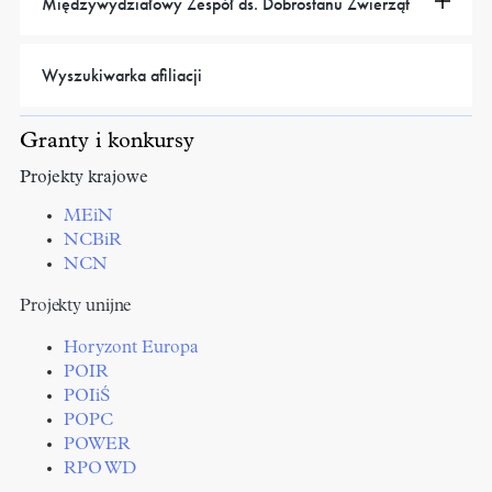
Międzywydziałowy Zespół ds. Dobrostanu Zwierząt
Wyszukiwarka afiliacji
Granty i konkursy
Projekty krajowe
MEiN
NCBiR
NCN
Projekty unijne
Horyzont Europa
POIR
POIiŚ
POPC
POWER
RPO WD