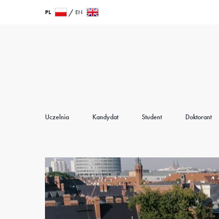
Przejdź
Wróć
PL
EN
do
do
treści
strony
głównej
Uczelnia
Kandydat
Student
Doktorant