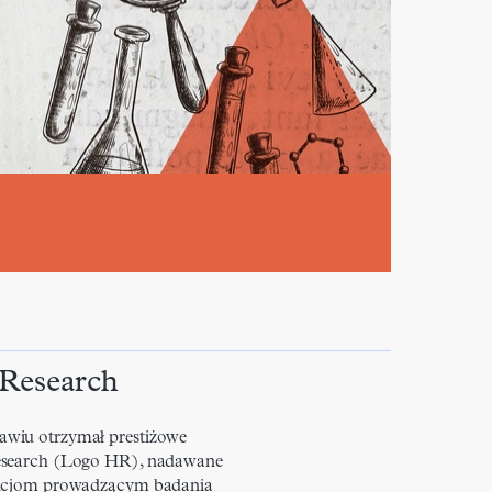
 Research
wiu otrzymał prestiżowe
Research (Logo HR), nadawane
tucjom prowadzącym badania