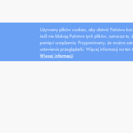
Używamy plików cookies, aby ułatwić Państwu korz
Jeśli nie blokują Państwo tych plików, oznacza to,
pamięci urządzenia. Przypominamy, że można samo
Dla
ustawienia przeglądarki.
Więcej informacji na ten 
mediów
Więcej informacji
Uczelnia
Kandydat
Stu
Władze
News
Domy
Struktura
Oferta
Kred
Zarządzenia
Warunki
Styp
Placówki lecznicze
Rejestracja
Wspa
Fundacja
Klasy Patronackie
Stud
niep
Galeria
FAQ