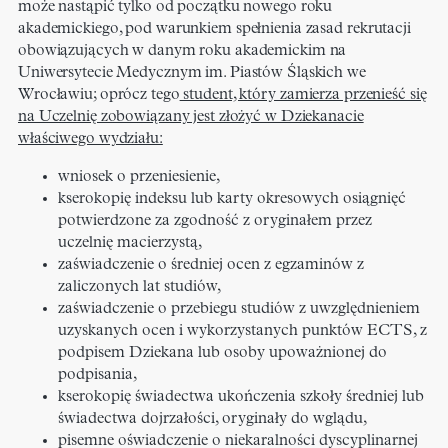
może nastąpić tylko od początku nowego roku
akademickiego, pod warunkiem spełnienia zasad rekrutacji
obowiązujących w danym roku akademickim na
Uniwersytecie Medycznym im. Piastów Śląskich we
Wrocławiu; oprócz tego
student, który zamierza przenieść się
na Uczelnię zobowiązany jest złożyć w Dziekanacie
właściwego wydziału:
wniosek o przeniesienie,
kserokopię indeksu lub karty okresowych osiągnięć
potwierdzone za zgodność z oryginałem przez
uczelnię macierzystą,
zaświadczenie o średniej ocen z egzaminów z
zaliczonych lat studiów,
zaświadczenie o przebiegu studiów z uwzględnieniem
uzyskanych ocen i wykorzystanych punktów ECTS, z
podpisem Dziekana lub osoby upoważnionej do
podpisania,
kserokopię świadectwa ukończenia szkoły średniej lub
świadectwa dojrzałości, oryginały do wglądu,
pisemne oświadczenie o niekaralności dyscyplinarnej