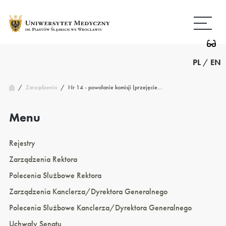
Przejdź
Wróć
do
do
treści
strony
głównej
PL
/
EN
/
Nr 14 - powołanie komisji (przejęcie…
Zarządzenia
/
Menu
Rejestry
Zarządzenia Rektora
Polecenia Służbowe Rektora
Zarządzenia Kanclerza/Dyrektora Generalnego
Polecenia Służbowe Kanclerza/Dyrektora Generalnego
Uchwały Senatu