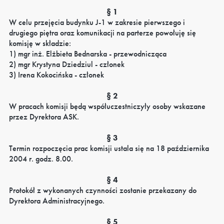
§ 1
W celu przejęcia budynku J-1 w zakresie pierwszego i
drugiego piętra oraz komunikacji na parterze powołuję się
komisję w składzie:
1) mgr inż. Elżbieta Bednarska - przewodnicząca
2) mgr Krystyna Dziedziul - członek
3) Irena Kokocińska - członek
§ 2
W pracach komisji będą współuczestniczyły osoby wskazane
przez Dyrektora ASK.
§ 3
Termin rozpoczęcia prac komisji ustala się na 18 października
2004 r. godz. 8.00.
§ 4
Protokół z wykonanych czynności zostanie przekazany do
Dyrektora Administracyjnego.
§ 5