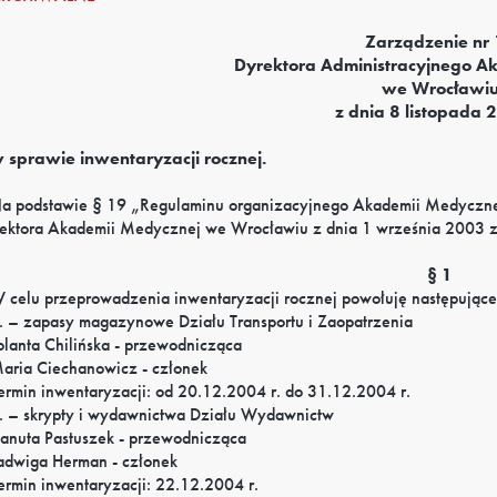
Zarządzenie nr
Dyrektora Administracyjnego A
we Wrocławi
z dnia 8 listopada 2
 sprawie inwentaryzacji rocznej.
a podstawie § 19 „Regulaminu organizacyjnego Akademii Medyczne
ektora Akademii Medycznej we Wrocławiu z dnia 1 września 2003 z
§ 1
 celu przeprowadzenia inwentaryzacji rocznej powołuję następujące
. – zapasy magazynowe Działu Transportu i Zaopatrzenia
olanta Chilińska - przewodnicząca
aria Ciechanowicz - członek
ermin inwentaryzacji: od 20.12.2004 r. do 31.12.2004 r.
. – skrypty i wydawnictwa Działu Wydawnictw
anuta Pastuszek - przewodnicząca
adwiga Herman - członek
ermin inwentaryzacji: 22.12.2004 r.