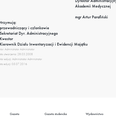
Dyrektor Administracyjn
Akademii Medycznej
mgr Artur Parafiński
trzymują:
 przewodniczący i członkowie
 Sekretariat Dyr. Administracyjnego
 Kwestor
 Kierownik Działu Inwentaryzacji i Ewidencji Majątku
tor: Administrator Administrator
ta utworzenia: 28.03.2008
tor edycji: Administrator Administrator
ta edycji: 05.07.2016
Gazeta
Gazeta studencka
Wydawnictwo