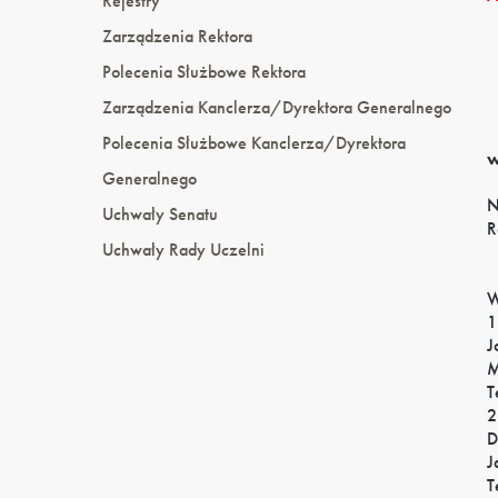
Rejestry
Zarządzenia Rektora
Polecenia Służbowe Rektora
Zarządzenia Kanclerza/Dyrektora Generalnego
Polecenia Służbowe Kanclerza/Dyrektora
w
Generalnego
N
Uchwały Senatu
R
Uchwały Rady Uczelni
W
1
J
M
T
2
D
J
T