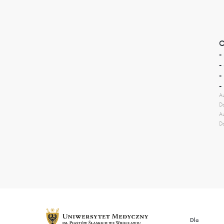
O
-
-
-
-
Au
Da
Au
Da
Dla