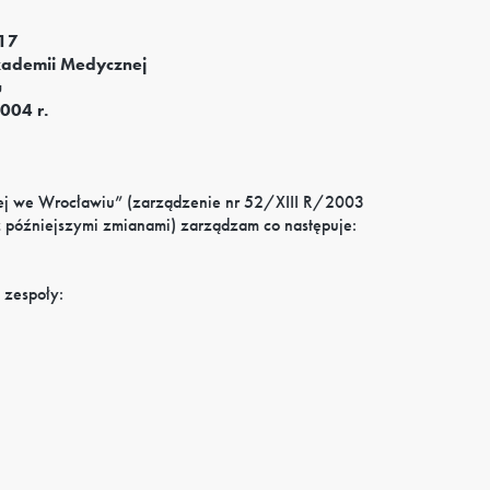
 17
kademii Medycznej
u
004 r.
j we Wrocławiu” (zarządzenie nr 52/XIII R/2003
 późniejszymi zmianami) zarządzam co następuje:
 zespoły: