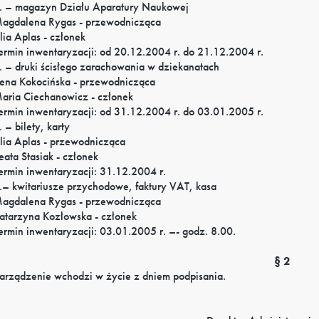
. – magazyn Działu Aparatury Naukowej
agdalena Rygas - przewodnicząca
ilia Aplas - członek
ermin inwentaryzacji: od 20.12.2004 r. do 21.12.2004 r.
. – druki ścisłego zarachowania w dziekanatach
rena Kokocińska - przewodnicząca
aria Ciechanowicz - członek
ermin inwentaryzacji: od 31.12.2004 r. do 03.01.2005 r.
. – bilety, karty
ilia Aplas - przewodnicząca
eata Stasiak - członek
ermin inwentaryzacji: 31.12.2004 r.
.– kwitariusze przychodowe, faktury VAT, kasa
agdalena Rygas - przewodnicząca
atarzyna Kozłowska - członek
ermin inwentaryzacji: 03.01.2005 r. –- godz. 8.00.
§ 2
arządzenie wchodzi w życie z dniem podpisania.