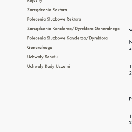
Rejestry
Zarządzenia Rektora
Polecenia Służbowe Rektora
Zarządzenia Kanclerza/Dyrektora Generalnego
w
Polecenia Służbowe Kanclerza/Dyrektora
N
Generalnego
z
Uchwały Senatu
Uchwały Rady Uczelni
1
2
p
1
2