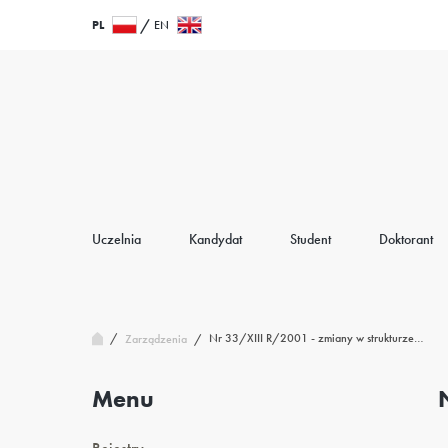
Przejdź
Wróć
PL
EN
do
do
treści
strony
głównej
Uczelnia
Kandydat
Student
Doktorant
/
Nr 33/XIII R/2001 - zmiany w strukturze…
Zarządzenia
/
Menu