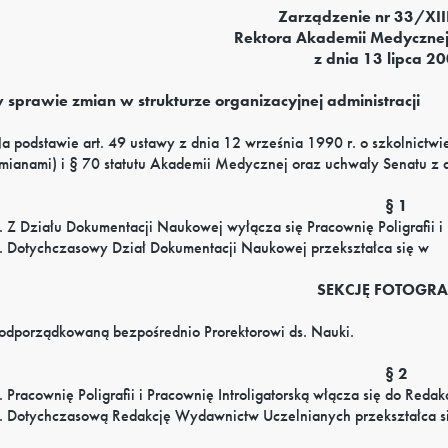
Zarządzenie nr 33/XI
Rektora Akademii Medyczne
z dnia 13 lipca 20
 sprawie zmian w strukturze organizacyjnej administracji
a podstawie art. 49 ustawy z dnia 12 września 1990 r. o szkolnictw
mianami) i § 70 statutu Akademii Medycznej oraz uchwały Senatu z 
§ 1
. Z Działu Dokumentacji Naukowej wyłącza się Pracownię Poligrafii i 
. Dotychczasowy Dział Dokumentacji Naukowej przekształca się w
SEKCJĘ FOTOGRA
odporządkowaną bezpośrednio Prorektorowi ds. Nauki.
§ 2
. Pracownię Poligrafii i Pracownię Introligatorską włącza się do Red
. Dotychczasową Redakcję Wydawnictw Uczelnianych przekształca s