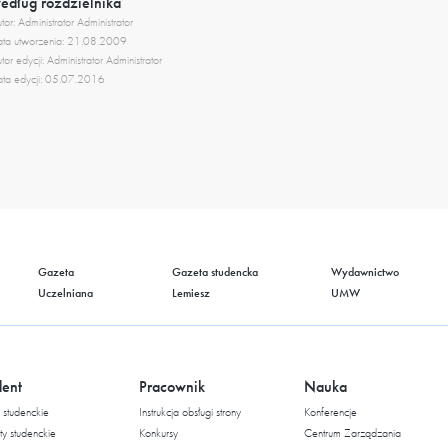
edług rozdzielnika
tor: Administrator Administrator
ta utworzenia: 21.08.2009
tor edycji: Administrator Administrator
ta edycji: 05.07.2016
Gazeta
Gazeta studencka
Wydawnictwo
Uczelniana
Lemiesz
UMW
dent
Pracownik
Nauka
studenckie
Instrukcja obsługi strony
Konferencje
ty studenckie
Konkursy
Centrum Zarządzania