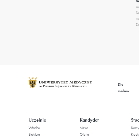
w
Au
Da
Au
Da
Dla
mediów
Uczelnia
Kandydat
Stu
Władze
News
Domy 
Struktura
Oferta
Kredy