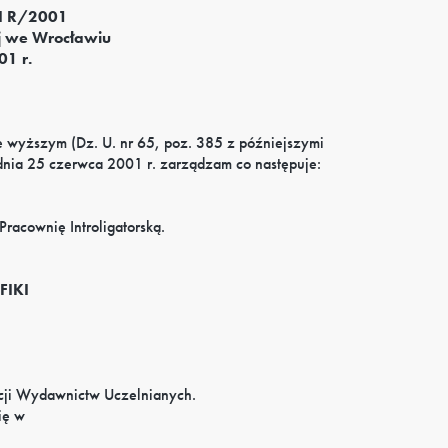
II R/2001
j we Wrocławiu
01 r.
ie wyższym (Dz. U. nr 65, poz. 385 z późniejszymi
dnia 25 czerwca 2001 r. zarządzam co następuje:
Pracownię Introligatorską.
FIKI
akcji Wydawnictw Uczelnianych.
ię w