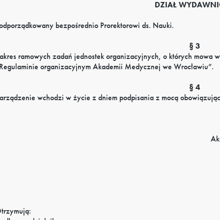
DZIAŁ WYDAWN
odporządkowany bezpośrednio Prorektorowi ds. Nauki.
§ 3
akres ramowych zadań jednostek organizacyjnych, o których mowa w §
Regulaminie organizacyjnym Akademii Medycznej we Wrocławiu”.
§ 4
arządzenie wchodzi w życie z dniem podpisania z mocą obowiązującą
Ak
trzymują: