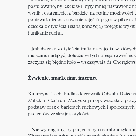
Pojawił się też wątek szkoły i wychowania fizycznego
postulowano, by lekcje WF były mniej nastawione n
wynik i osiągnięcie, a bardziej na realne możliwości 
ponieważ niedostosowanie zajęć (np. gra w piłkę no
dziecka z otyłością i słabą kondycją) potęguje wyklu
i unikanie ruchu.
– Jeśli dziecko z otyłością trafia na zajęcia, w któryc
ma szans nadążyć, dołącza wstyd i presja rówieśnicza
zaczyna się błędne koło – wskazywała dr Chorążews
Żywienie, marketing, internet
Katarzyna Lech-Badłak, kierownik Odziału Dziecię
Milickim Centrum Medycznym opowiadała o pracy
podstaw oraz o barierach ruchowych i społecznych
pacjentów ze skrajną otyłością.
– Nie wymagamy, by pacjenci byli maratończykami