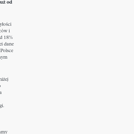
uż od
yłości
ców i
ad 18%
ei dane
 Polsce
smym
niżej
o
a
gi.
ramy