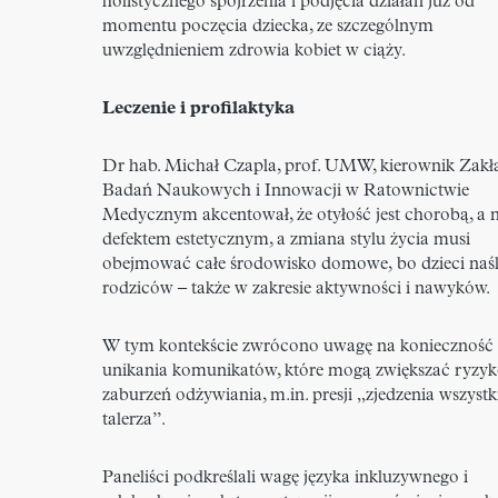
holistycznego spojrzenia i podjęcia działań już od
momentu poczęcia dziecka, ze szczególnym
uwzględnieniem zdrowia kobiet w ciąży.
Leczenie i profilaktyka
Dr hab. Michał Czapla, prof. UMW, kierownik Zakł
Badań Naukowych i Innowacji w Ratownictwie
Medycznym akcentował, że otyłość jest chorobą, a n
defektem estetycznym, a zmiana stylu życia musi
obejmować całe środowisko domowe,
bo dzieci naś
rodziców – także w zakresie aktywności i nawyków.
W tym kontekście zwrócono uwagę na konieczność
unikania komunikatów, które mogą zwiększać ryzy
zaburzeń odżywiania, m.in. presji „zjedzenia wszystk
talerza”.
Paneliści podkreślali wagę języka inkluzywnego i