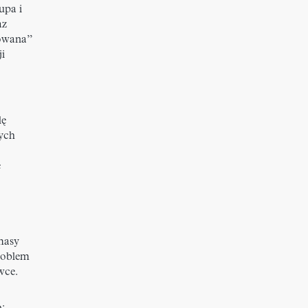
upa i
az
lowana”
i
lę
ych
e
masy
problem
wce.