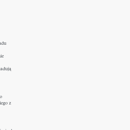
adu
ie
ladują
ko
iego z