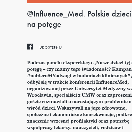
@Influence_Med. Polskie dzieci
na potęgę
UDOSTĘPNIJ
Podczas panelu eksperckiego „Nasze dzieci tyj
potęgę – czy mamy tego świadomość? Kampan
#nabieraMYodwagi w badaniach klinicznych”,
odbył się w trakcie konferencji InfluenceMed,
organizowanej przez Uniwersytet Medyczny w
Wrocławiu, specjaliści z UMW oraz zaproszeni
goście rozmawiali o narastającym problemie ot
wśród dzieci. Wskazywali na jego zdrowotne,
społeczne i ekonomiczne konsekwencje, podkreś
znaczenie wczesnej profilaktyki oraz potrzebę
współpracy lekarzy, nauczycieli, rodziców i