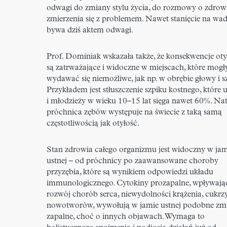
odwagi do zmiany stylu życia, do rozmowy o zdrowi
zmierzenia się z problemem. Nawet stanięcie na wa
bywa dziś aktem odwagi.
Prof. Dominiak wskazała także, że konsekwencje oty
są zatrważające i widoczne w miejscach, które mogł
wydawać się niemożliwe, jak np. w obrębie głowy i sz
Przykładem jest stłuszczenie szpiku kostnego, które u
i młodzieży w wieku 10–15 lat sięga nawet 60%. Na
próchnica zębów występuje na świecie z taką samą
częstotliwością jak otyłość.
Stan zdrowia całego organizmu jest widoczny w jam
ustnej – od próchnicy po zaawansowane choroby
przyzębia, które są wynikiem odpowiedzi układu
immunologicznego. Cytokiny prozapalne, wpływają
rozwój chorób serca, niewydolności krążenia, cukrz
nowotworów, wywołują w jamie ustnej podobne zm
zapalne, choć o innych objawach. Wymaga to