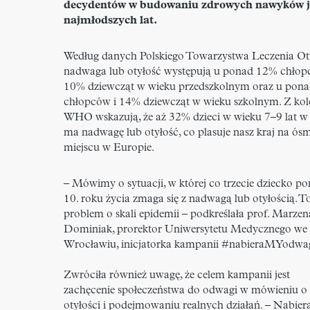
decydentów w budowaniu zdrowych nawyków j
najmłodszych lat.
Według danych Polskiego Towarzystwa Leczenia Ot
nadwaga lub otyłość występują u ponad 12% chłop
10% dziewcząt w wieku przedszkolnym oraz u pon
chłopców i 14% dziewcząt w wieku szkolnym. Z kol
WHO wskazują, że aż 32% dzieci w wieku 7–9 lat w
ma nadwagę lub otyłość, co plasuje nasz kraj na ó
miejscu w Europie.
– Mówimy o sytuacji, w której co trzecie dziecko po
10. roku życia zmaga się z nadwagą lub otyłością. T
problem o skali epidemii – podkreślała prof. Marzen
Dominiak, prorektor Uniwersytetu Medycznego we
Wrocławiu, inicjatorka kampanii #nabieraMYodwa
Zwróciła również uwagę, że celem kampanii jest
zachęcenie społeczeństwa do odwagi w mówieniu o
otyłości i podejmowaniu realnych działań. – Nabie