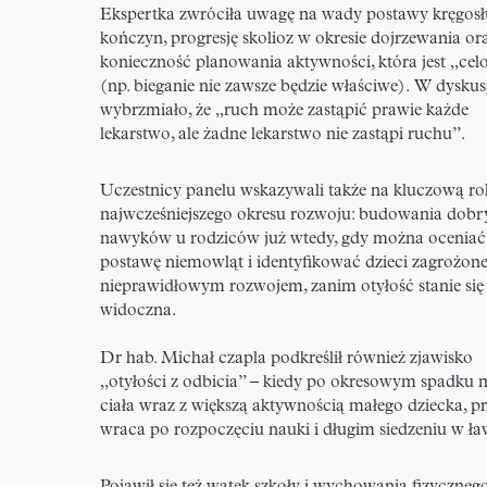
Ekspertka zwróciła uwagę na wady postawy kręgosł
kończyn, progresję skolioz w okresie dojrzewania or
konieczność planowania aktywności, która jest „ce
(np. bieganie nie zawsze będzie właściwe).
W dyskusj
wybrzmiało, że „ruch może zastąpić prawie każde
lekarstwo, ale żadne lekarstwo nie zastąpi ruchu”.
Uczestnicy panelu wskazywali także na kluczową ro
najwcześniejszego okresu rozwoju: budowania dobr
nawyków u rodziców już wtedy, gdy można oceniać
postawę niemowląt i identyfikować dzieci zagrożon
nieprawidłowym rozwojem, zanim otyłość stanie się
widoczna.
Dr hab. Michał czapla podkreślił również zjawisko
„otyłości z odbicia” – kiedy po okresowym spadku 
ciała wraz z większą aktywnością małego dziecka, 
wraca po rozpoczęciu nauki i długim siedzeniu w ła