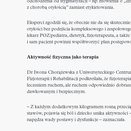
odchodzenia od stygmatyzacji – np. mówienia o „dz
z chorobą otyłością” zamiast etykietowania.
Eksperci zgodzili się, że obecnie nie da się skutecznie
otyłości bez podejścia kompleksowego i zespołoweg
lekarz POZ/pediatra, dietetyk, fizjoterapeuta, a także
i sam pacjent powinni współtworzyć plan postępow
Aktywność fizyczna jako terapia
Dr Iwona Chorążewska z Uniwersyteckiego Centr
Fizjoterapii i Rehabilitacji podkreślała, że fizjoterapia
leczeniem ruchem, ale ruchem odpowiednio dobra
dawkowanym i bezpiecznym.
– Z każdym dodatkowym kilogramem rosną przecią
stawów, pojawia się ból i dziecko unika aktywności –
napędza wady postawy i dysfunkcje – zaznaczała.