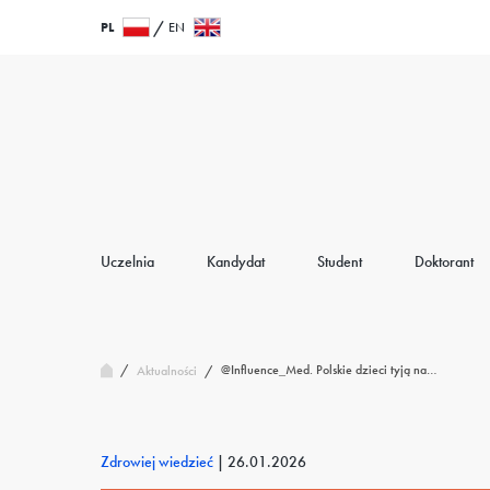
Przejdź
Wróć
PL
EN
do
do
treści
strony
głównej
Uczelnia
Kandydat
Student
Doktorant
/
@Influence_Med. Polskie dzieci tyją na…
Aktualności
/
Zdrowiej wiedzieć
|
26.01.2026