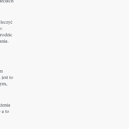
ieciach
 leczyć
o:
 rodzic
ania.
um
 jest to
nym,
żenia
 a to