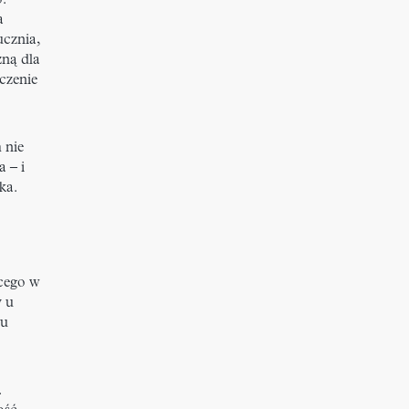
:
a
ucznia,
żną dla
czenie
h nie
 – i
ka.
cego w
 u
 u
.