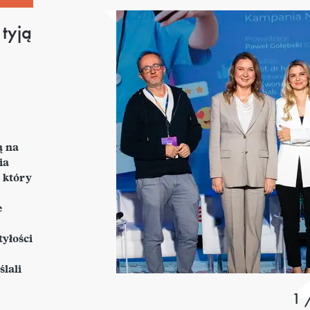
 tyją
ą na
ia
 który
e
yłości
lali
1 