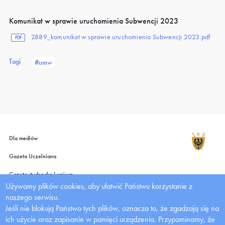
Komunikat w sprawie uruchomienia Subwencji 2023
2889_komunikat w sprawie uruchomienia Subwencji 2023.pdf
PDF
Tagi
#umw
Dla mediów
Gazeta Uczelniana
Gazeta studencka Lemiesz
Używamy plików cookies, aby ułatwić Państwu korzystanie z
Wydawnictwo UMW
naszego serwisu.
Jeśli nie blokują Państwo tych plików, oznacza to, że zgadzają się na
Deklaracja dostępności
ich użycie oraz zapisanie w pamięci urządzenia. Przypominamy, że