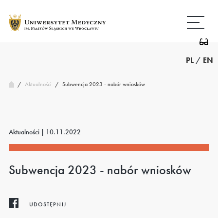
Przejdź
Wróć
do
do
treści
strony
głównej
PL
/
EN
/
Subwencja 2023 - nabór wniosków
Aktualności
/
Aktualności |
10.11.2022
Subwencja 2023 - nabór wniosków
UDOSTĘPNIJ