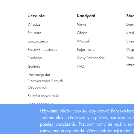
Uczelnia
Kandydat
Stu
Władze
News
Domy
Struktura
Oferta
Kred
Zarządzenia
Warunki
Styp
Placówki lecznicze
Rejestracja
Wspa
Fundacja
Klasy Patronackie
Stud
niep
Galeria
FAQ
.
Informacje dot.
Przetwarzania Danych
Osobowych
Polityka prywatności
Bezpieczeństwo
Używamy plików cookies, aby ułatwić Państwu korz
Uczelnia
Jeśli nie blokują Państwo tych plików, oznacza to,
pamięci urządzenia. Przypominamy, że można samo
ustawienia przeglądarki.
Więcej informacji na ten 