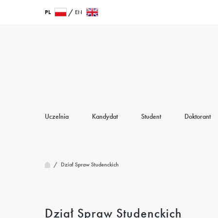
Przejdź
Wróć
PL
EN
do
do
treści
strony
głównej
Uczelnia
Kandydat
Student
Doktorant
/
Dział Spraw Studenckich
Dział Spraw Studenckich