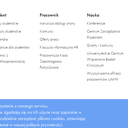
dent
Pracownik
Nauka
 studenckie
Instrukcja obsługi strony
Konferencje
yty studenckie
Konkursy
Centrum Zarządzania
Projektami
endia
Oferty pracy
Granty i konkursy
rcie dla studentów
Klauzula informacyjna HR
Uniwersyteckie Centrum
enci z
Pracownicza Kasa
Wspierania Badań
ełnosprawnością
Zapomogowo-
Klinicznych
Pożyczkowa
Wyszukiwarka afiliacji
pracowników UMW
ystanie z naszego serwisu.
 że zgadzają się na ich użycie oraz zapisanie w
dzielnie zarządzać plikami cookies, zmieniając
temat w naszej polityce prywatności.