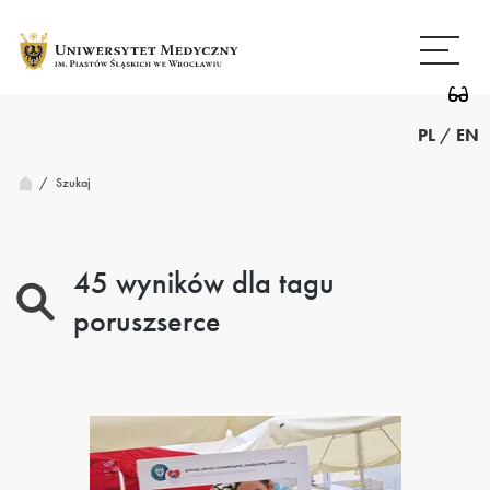
Ostatnia
Przejdź
Wróć
do
do
treści
strony
strona
głównej
PL
/
EN
/
Szukaj
45 wyników dla tagu
poruszserce