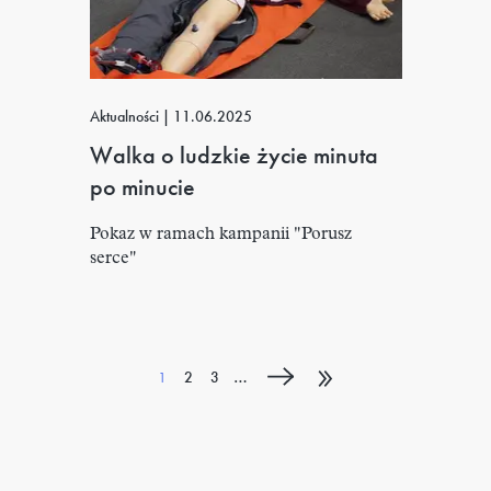
Aktualności
|
11.06.2025
Walka o ludzkie życie minuta
po minucie
Pokaz w ramach kampanii "Porusz
serce"
Stronicowanie
»
Bieżąca
Strona
Strona
…
1
2
3
strona