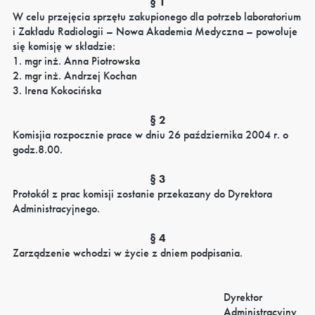
§ 1
W celu przejęcia sprzętu zakupionego dla potrzeb laboratorium
i Zakładu Radiologii – Nowa Akademia Medyczna – powołuje
się komisję w składzie:
1. mgr inż. Anna Piotrowska
2. mgr inż. Andrzej Kochan
3. Irena Kokocińska
§ 2
Komisjia rozpocznie prace w dniu 26 października 2004 r. o
godz.8.00.
§ 3
Protokół z prac komisji zostanie przekazany do Dyrektora
Administracyjnego.
§ 4
Zarządzenie wchodzi w życie z dniem podpisania.
Dyrektor
Administracyjny