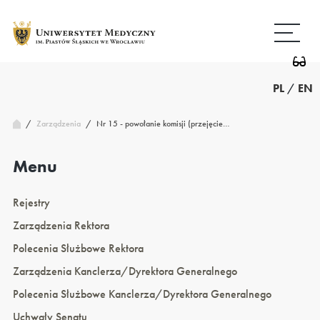
Przejdź
Wróć
do
do
treści
strony
głównej
PL
/
EN
/
Nr 15 - powołanie komisji (przejęcie…
Zarządzenia
/
Menu
Rejestry
Zarządzenia Rektora
Polecenia Służbowe Rektora
Zarządzenia Kanclerza/Dyrektora Generalnego
Polecenia Służbowe Kanclerza/Dyrektora Generalnego
Uchwały Senatu