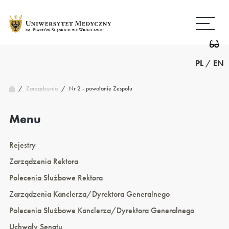
Przejdź
Wróć
do
do
treści
strony
głównej
PL
/
EN
/
Nr 2 - powołanie Zespołu
Zarządzenia
/
Menu
Rejestry
Zarządzenia Rektora
Polecenia Służbowe Rektora
Zarządzenia Kanclerza/Dyrektora Generalnego
Polecenia Służbowe Kanclerza/Dyrektora Generalnego
Uchwały Senatu