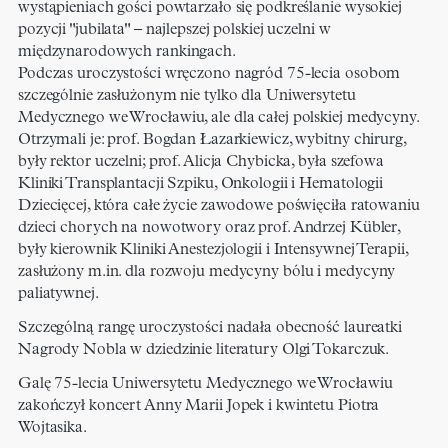
wystąpieniach gości powtarzało się podkreślanie wysokiej
pozycji "jubilata" – najlepszej polskiej uczelni w
międzynarodowych rankingach.
Podczas uroczystości wręczono nagród 75-lecia osobom
szczególnie zasłużonym nie tylko dla Uniwersytetu
Medycznego we Wrocławiu, ale dla całej polskiej medycyny.
Otrzymali je: prof. Bogdan Łazarkiewicz, wybitny chirurg,
były rektor uczelni; prof. Alicja Chybicka, była szefowa
Kliniki Transplantacji Szpiku, Onkologii i Hematologii
Dziecięcej, która całe życie zawodowe poświęciła ratowaniu
dzieci chorych na nowotwory oraz prof. Andrzej Kübler,
były kierownik Kliniki Anestezjologii i Intensywnej Terapii,
zasłużony m.in. dla rozwoju medycyny bólu i medycyny
paliatywnej.
Szczególną rangę uroczystości nadała obecność laureatki
Nagrody Nobla w dziedzinie literatury Olgi Tokarczuk.
Galę 75-lecia Uniwersytetu Medycznego we Wrocławiu
zakończył koncert Anny Marii Jopek i kwintetu Piotra
Wojtasika.