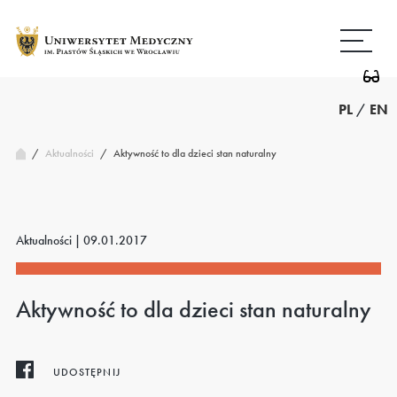
Przejdź
Wróć
do
do
treści
strony
głównej
PL
/
EN
/
Aktywność to dla dzieci stan naturalny
Aktualności
/
Aktualności |
09.01.2017
Aktywność to dla dzieci stan naturalny
UDOSTĘPNIJ