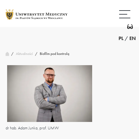
Przejdź
Wróć
do
do
treści
strony
głównej
PL
/
EN
/
Biofilm pod kontrolą
Aktualności
/
dr hab. Adam Junka, prof. UMW