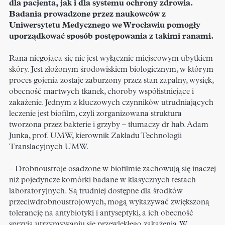
dla pacjenta, jak i dla systemu ochrony zdrowia.
Badania prowadzone przez naukowców z
Uniwersytetu Medycznego we Wrocławiu pomogły
uporządkować sposób postępowania z takimi ranami.
Rana niegojąca się nie jest wyłącznie miejscowym ubytkiem
skóry. Jest złożonym środowiskiem biologicznym, w którym
proces gojenia zostaje zaburzony przez stan zapalny, wysięk,
obecność martwych tkanek, choroby współistniejące i
zakażenie. Jednym z kluczowych czynników utrudniających
leczenie jest biofilm, czyli zorganizowana struktura
tworzona przez bakterie i grzyby – tłumaczy dr hab. Adam
Junka, prof. UMW, kierownik Zakładu Technologii
Translacyjnych UMW.
– Drobnoustroje osadzone w biofilmie zachowują się inaczej
niż pojedyncze komórki badane w klasycznych testach
laboratoryjnych. Są trudniej dostępne dla środków
przeciwdrobnoustrojowych, mogą wykazywać zwiększoną
tolerancję na antybiotyki i antyseptyki, a ich obecność
sprzyja utrzymywaniu się przewlekłego zakażenia. W