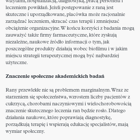
wizytami, hospitalizacją, diagnostyką, pracą personelu i
leczeniem powikłań. Jeżeli postępowanie z raną jest
skuteczne i uporządkowane, placówka może racjonalnie
zarządzać leczeniem, skracać czas terapii i zmniejszać
obciążenie organizacyjne. W końcu korzyści z badania mogą
zauważyć także firmy farmaceutyczne, które zyskują
niezależne, naukowe źródło informacji o tym, jak
poszczególne produkty działają wobec biofilmu i w jakim
miejscu strategii terapeutycznej mogą być najbardziej
użyteczne.
Znaczenie społeczne akademickich badań
Rany przewlekłe nie są problemem marginalnym. Wraz ze
starzeniem się społeczeństwa, wzrostem liczby pacjentów z
cukrzycą, chorobami naczyniowymi i wielochorobowością
znaczenie skutecznego leczenia ran będzie rosło. Dlatego
działania naukowe, które poprawiają diagnostykę,
porządkują terapię i wspierają edukację specjalistów, mają
wymiar społeczny.