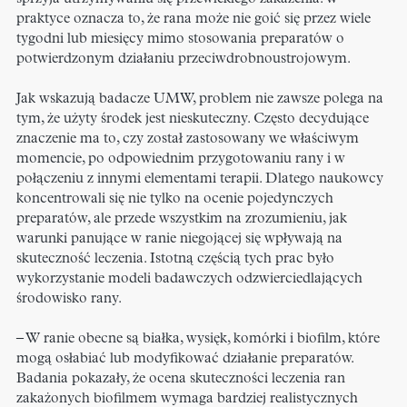
praktyce oznacza to, że rana może nie goić się przez wiele
tygodni lub miesięcy mimo stosowania preparatów o
potwierdzonym działaniu przeciwdrobnoustrojowym.
Jak wskazują badacze UMW, problem nie zawsze polega na
tym, że użyty środek jest nieskuteczny. Często decydujące
znaczenie ma to, czy został zastosowany we właściwym
momencie, po odpowiednim przygotowaniu rany i w
połączeniu z innymi elementami terapii. Dlatego naukowcy
koncentrowali się nie tylko na ocenie pojedynczych
preparatów, ale przede wszystkim na zrozumieniu, jak
warunki panujące w ranie niegojącej się wpływają na
skuteczność leczenia. Istotną częścią tych prac było
wykorzystanie modeli badawczych odzwierciedlających
środowisko rany.
– W ranie obecne są białka, wysięk, komórki i biofilm, które
mogą osłabiać lub modyfikować działanie preparatów.
Badania pokazały, że ocena skuteczności leczenia ran
zakażonych biofilmem wymaga bardziej realistycznych