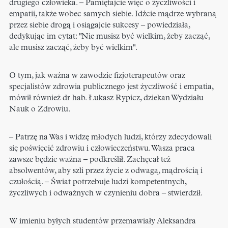
drugiego człowieka. – Pamiętajcie więc o życzliwości i
empatii, także wobec samych siebie. Idźcie mądrze wybraną
przez siebie drogą i osiągajcie sukcesy – powiedziała,
dedykując im cytat: "Nie musisz być wielkim, żeby zacząć,
ale musisz zacząć, żeby być wielkim".
O tym, jak ważna w zawodzie fizjoterapeutów oraz
specjalistów zdrowia publicznego jest życzliwość i empatia,
mówił również dr hab. Łukasz Rypicz, dziekan Wydziału
Nauk o Zdrowiu.
– Patrzę na Was i widzę młodych ludzi, którzy zdecydowali
się poświęcić zdrowiu i człowieczeństwu. Wasza praca
zawsze będzie ważna – podkreślił. Zachęcał też
absolwentów, aby szli przez życie z odwagą, mądrością i
czułością. – Świat potrzebuje ludzi kompetentnych,
życzliwych i odważnych w czynieniu dobra – stwierdził.
W imieniu byłych studentów przemawiały Aleksandra