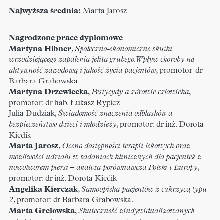
Najwyższa średnia:
Marta Jarosz
Nagrodzone prace dyplomowe
Martyna Hibner
,
Społeczno-ekonomiczne skutki
wrzodziejącego zapalenia jelita grubego. Wpływ choroby na
aktywność zawodową i jakość życia pacjentów
, promotor: dr
Barbara Grabowska
Martyna Drzewiecka
,
Pestycydy a zdrowie człowieka
,
promotor: dr hab. Łukasz Rypicz
Julia Dudziak,
Świadomość znaczenia odblasków a
bezpieczeństwo dzieci i młodzieży
, promotor: dr inż. Dorota
Kiedik
Marta Jarosz
,
Ocena dostępności terapii lekowych oraz
możliwości udziału w badaniach klinicznych dla pacjentek z
nowotworem piersi – analiza porównawcza Polski i Europy
,
promotor: dr inż. Dorota Kiedik
Angelika Kierczak
,
Samoopieka pacjentów z cukrzycą typu
2
, promotor: dr Barbara Grabowska.
Marta Grelowska
,
Skuteczność zindywidualizowanych