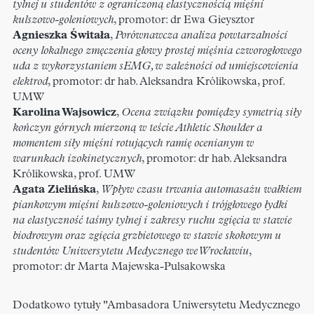
tylnej u studentów z ograniczoną elastycznością mięśni
kulszowo-goleniowych
, promotor: dr Ewa Gieysztor
Agnieszka Świtała
,
Porównawcza analiza powtarzalności
oceny lokalnego zmęczenia głowy prostej mięśnia czworogłowego
uda z wykorzystaniem sEMG, w zależności od umiejscowienia
elektrod
, promotor: dr hab. Aleksandra Królikowska, prof.
UMW
Karolina Wajsowicz
,
Ocena związku pomiędzy symetrią siły
kończyn górnych mierzoną w teście Athletic Shoulder a
momentem siły mięśni rotujących ramię ocenianym w
warunkach izokinetycznych
, promotor: dr hab. Aleksandra
Królikowska, prof. UMW
Agata Zielińska
,
Wpływ czasu trwania automasażu wałkiem
piankowym mięśni kulszowo-goleniowych i trójgłowego łydki
na elastyczność taśmy tylnej i zakresy ruchu zgięcia w stawie
biodrowym oraz zgięcia grzbietowego w stawie skokowym u
studentów Uniwersytetu Medycznego we Wrocławiu
,
promotor: dr Marta Majewska-Pulsakowska
Dodatkowo tytuły "Ambasadora Uniwersytetu Medycznego