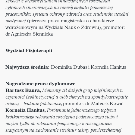
szkoleń z wykorzystaniem innowacyjnych rozwiązań
cyfrowych skierowanych na rozwój empatii poznawczej
pracowników systemu ochrony zdrowia oraz studentów uczelni
medycznej
(pierwsza praca magisterska o charakterze
wdrożeniowym na Wydziale Nauk o Zdrowiu), promotor:
dr Agnieszka Siennicka
Wydział Fizjoterapii
Najwyższa średnia:
Dominika Dubas i Kornelia Hankus
Nagrodzone prace dyplomowe
Bartosz Baura
,
Momenty sił dużych grup mięśniowych w
czynności izokinetycznej u osób chorych na spondyloartropatię
osiową – badanie pilotażowe
, promotor: dr Mateusz Kowal
Kornelia Hankus
,
Porównanie jednorazowego wpływu
krótkotrwałego rolowania rozcięgna podeszwowego stopy i
mięśni łydki do rolowania połączonego z rozciąganiem
statycznym na zachowanie struktur taśmy powierzchownej