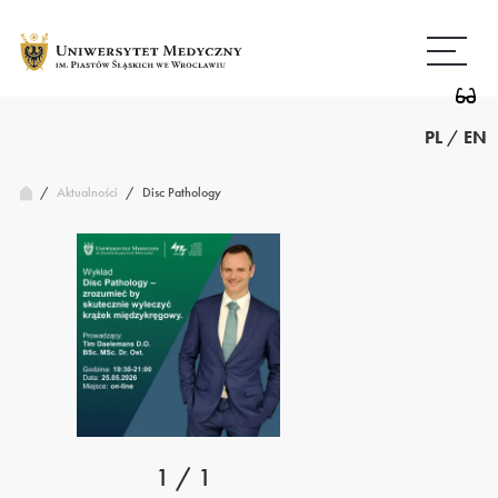
Przejdź
Wróć
do
do
treści
strony
głównej
PL
/
EN
/
Disc Pathology
Aktualności
/
1 / 1