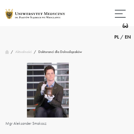
Przejdź
Wróć
do
do
treści
strony
głównej
PL
/
EN
/
Doktoranci dla Dolnoślązaków
Aktualności
/
Mgr Aleksander Smakosz