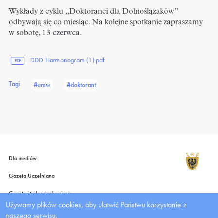
Wykłady z cyklu „Doktoranci dla Dolnoślązaków”
odbywają się co miesiąc. Na kolejne spotkanie zapraszamy
w sobotę, 13 czerwca.
DDD Harmonogram (1).pdf
PDF
Tagi
#umw
#doktorant
Dla mediów
Gazeta Uczelniana
Gazeta studencka Lemiesz
Używamy plików cookies, aby ułatwić Państwu korzystanie z
Wydawnictwo UMW
naszego serwisu.