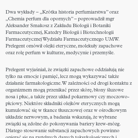
Dwa wykłady – „Krótka historia perfumiarstwa” oraz
„Chemia perfum dla opornych” – poprowadził mgr
Aleksander Smakosz z Zakładu Biologii i Botaniki
Farmaceutycznej, Katedry Biologii i Biotechnologii
Farmaceutycznej Wydziału Farmaceutycznego UMW.
Prelegent omówił olejki eteryczne, molekuły zapachowe
oraz rolę perfum w kulturze, medycynie i przemyśle.
Prelegent wyjaśniał, że z
wiązki zapachowe oddziałują nie
tylko na emocje i pamięć, lecz mogą wykazywać także
działanie farmakologiczne. W zależności od drogi kontaktu z
organizmem mogą przenikać przez skórę, błony śluzowe
nosa i płuc, a także przez układ pokarmowy czy moczowo-
płciowy. Niektóre składniki olejków eterycznych mogą
kumulować się w tkance tłuszczowej oraz w ośrodkowym
układzie nerwowym, a badania wskazują, że wybrane
związki są zdolne do pokonywania bariery krew-mózg.
Dlatego stosowanie substancji zapachowych powinno
opierać się na rzetelnych danych toksykologicznych i