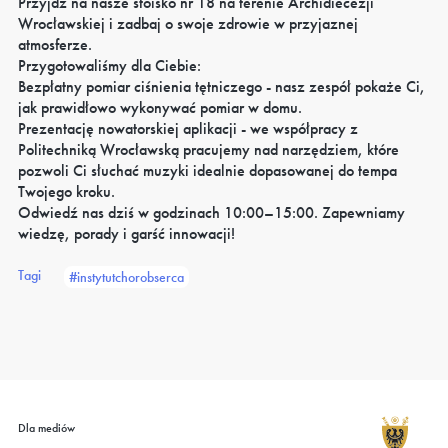
Przyjdź na nasze stoisko nr 18 na terenie Archidiecezji
Wrocławskiej i zadbaj o swoje zdrowie w przyjaznej
atmosferze.
​Przygotowaliśmy dla Ciebie:
​Bezpłatny pomiar ciśnienia tętniczego - nasz zespół pokaże Ci,
jak prawidłowo wykonywać pomiar w domu.
​Prezentację nowatorskiej aplikacji - we współpracy z
Politechniką Wrocławską pracujemy nad narzędziem, które
pozwoli Ci słuchać muzyki idealnie dopasowanej do tempa
Twojego kroku.
​Odwiedź nas dziś w godzinach 10:00–15:00. Zapewniamy
wiedzę, porady i garść innowacji!
Tagi
#instytutchorobserca
Dla mediów