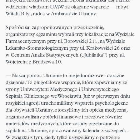
faktyczne możliwości uczelni. Strona ukraińska jest bardzo
wdzięczna władzom UMW za okazane wsparcie — mówi
Witalij Bilyi, radca w Ambasadzie Ukrainy.
Spośród sal zaproponowanych przez uczelnię,
organizatorzy egzaminu wybrali trzy lokalizacje: na Wydziale
Farmaceutycznym przy ul. Borowskiej 211, na Wydziale
Lekarsko-Stomatologicznym przy ul. Krakowskiej 26 oraz
w Centrum Analiz Statystycznych („Jubilatka”) przy ul.
Wojciecha z Brudzewa 10.
— Nasza pomoc Ukrainie to nie jednorazowe i doraźne
działania. To długofalowe wsparcie, które zapewniamy ze
strony Uniwersytetu Medycznego i Uniwersyteckiego
Szpitala Klinicznego we Wrocławiu. Już w pierwszym dniu
rosyjskiej agresji uruchomiliśmy wsparcia psychologiczne
dla obywateli Ukrainy, otoczyliśmy ich opieką medyczną,
organizowaliśmy zbiórki finansowe i rzeczowe również
materiałów medycznych, które zostały przekazane do
szpitali na Ukrainie, opracowaliśmy kalendarz szczepień…
W związku z tym, kiedy tylko usłyszeliśmy o potrzebie