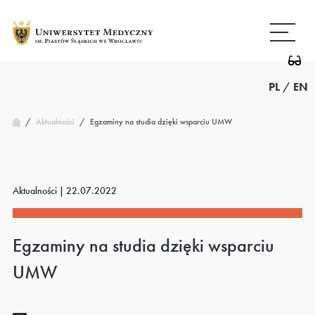
Przejdź
Wróć
do
do
treści
strony
głównej
PL
/
EN
/
Egzaminy na studia dzięki wsparciu UMW
Aktualności
/
Aktualności |
22.07.2022
Egzaminy na studia dzięki wsparciu
UMW