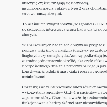
łuszczycę częściej zmagają się z otyłością,
insulinoopornością, cukrzycą typu 2 oraz chorobam
sercowo-naczyniowymi.
To właśnie ten związek sprawia, że agoniści GLP-1
się szczególnie interesującą grupą leków dla tej popu
chorych.
W analizowanych badaniach opisywano przypadki
poprawy wskaźników nasilenia łuszczycy po zastos
liraglutydu czy semaglutydu. Autorzy podkreślają je
że trudno jednoznacznie określić, jaka część efektu 
z bezpośredniego działania przeciwzapalnego, a jaka 
konsekwencją redukcji masy ciała i poprawy gospod
metabolicznej.
Coraz większe zainteresowanie budzi również możl
wykorzystania agonistów GLP-1 u pacjentów z a
zapaleniem skóry. Choroba ta wiąże się z zaburzeni
funkcjonowania bariery skórnej oraz nieprawidłową