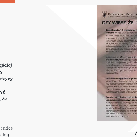
c
ęściej
ły
krzycy
ę
być
 że
eutics
1 
alną