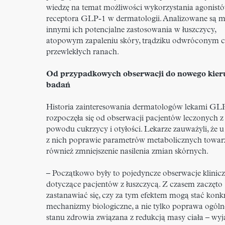
wiedzę na temat możliwości wykorzystania agonist
receptora GLP-1 w dermatologii. Analizowane są m
innymi ich potencjalne zastosowania w łuszczycy,
atopowym zapaleniu skóry, trądziku odwróconym c
przewlekłych ranach.
Od przypadkowych obserwacji do nowego kie
badań
Historia zainteresowania dermatologów lekami GL
rozpoczęła się od obserwacji pacjentów leczonych z
powodu cukrzycy i otyłości. Lekarze zauważyli, że u
z nich poprawie parametrów metabolicznych towar
również zmniejszenie nasilenia zmian skórnych.
– Początkowo były to pojedyncze obserwacje klinic
dotyczące pacjentów z łuszczycą. Z czasem zaczęto
zastanawiać się, czy za tym efektem mogą stać konk
mechanizmy biologiczne, a nie tylko poprawa ogól
stanu zdrowia związana z redukcją masy ciała – wyj