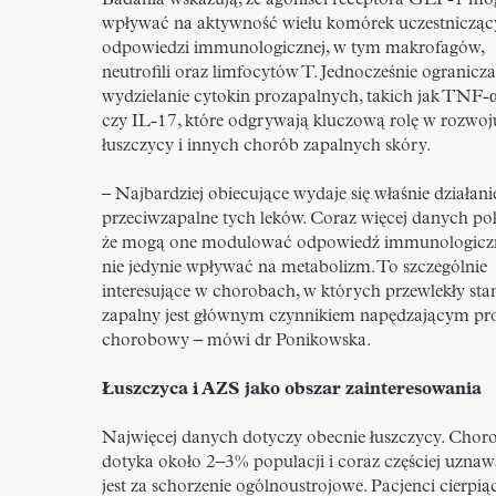
Badania wskazują, że agoniści receptora GLP-1 mo
wpływać na aktywność wielu komórek uczestniczą
odpowiedzi immunologicznej, w tym makrofagów,
neutrofili oraz limfocytów T. Jednocześnie ogranicza
wydzielanie cytokin prozapalnych, takich jak TNF-α
czy IL-17, które odgrywają kluczową rolę w rozwoj
łuszczycy i innych chorób zapalnych skóry.
– Najbardziej obiecujące wydaje się właśnie działani
przeciwzapalne tych leków. Coraz więcej danych po
że mogą one modulować odpowiedź immunologiczn
nie jedynie wpływać na metabolizm. To szczególnie
interesujące w chorobach, w których przewlekły sta
zapalny jest głównym czynnikiem napędzającym pr
chorobowy – mówi dr Ponikowska.
Łuszczyca i AZS jako obszar zainteresowania
Najwięcej danych dotyczy obecnie łuszczycy. Choro
dotyka około 2–3% populacji i coraz częściej uzna
jest za schorzenie ogólnoustrojowe. Pacjenci cierpią