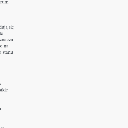
trum
ują się
le
znacza
io na
o stanu
k
tkie
a