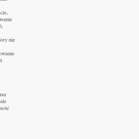
cje,
owanie
ń.
óry nie
nowanie
h
raz
ale
cność