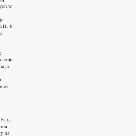
gą
cych w
ją
, IL-6
u
e
kazuje,
ą, a
n
oces
ba ta
wana
cy na