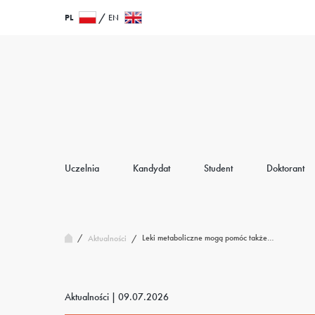
Przejdź
Wróć
PL
EN
do
do
treści
strony
głównej
Uczelnia
Kandydat
Student
Doktorant
/
Leki metaboliczne mogą pomóc także…
Aktualności
/
Aktualności |
09.07.2026