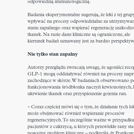
odpowiedzią immunologiczną.
Badania eksperymentalne sugerują, że leki z tej gru
wpływać na procesy odpowiedzialne za utrzymywani
stanu zapalnego oraz wspierać regenerację uszkodz
tkanek. Na razie dane kliniczne są ograniczone, ale
kierunek badań uznawany jest za bardzo perspektyw
Nie tylko stan zapalny
Autorzy przeglądu zwracają uwagę, że agoniści rece
GLP-1 mogą oddziaływać również na procesy nap
zachodzące w skórze. W badaniach obserwowano 
funkcjonowania śródbłonka naczyń krwionośnych, l
ukrwienie tkanek oraz przyspieszenie gojenia ran.
– Coraz częściej mówi się o tym, że działanie tych l
może obejmować również wspieranie procesów
regeneracyjnych. To szczególnie ważne w przypadk
pacjentów z cukrzycą, u których przewlekłe rany st
poważny problem kliniczny – podkreśla dr Ponikow