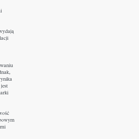
i
 wydają
lacji
owaniu
dnak,
wynika
jest
arki
iwość
topowym
ami