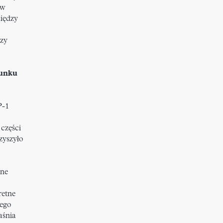
ów
iędzy
zy
runku
P-1
 części
zyszyło
zne
retne
nego
aśnia