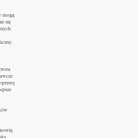
py mogą
e się
onych
iczny.
ptora
rawcze
poprawę
epsze
eków
u
anowią
ska.