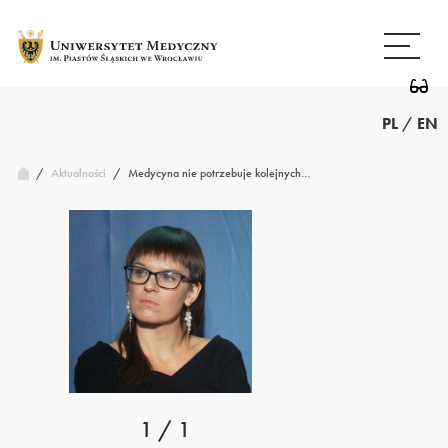
Przejdź
Wróć
do
do
treści
strony
głównej
PL
/
EN
/
Medycyna nie potrzebuje kolejnych…
Aktualności
/
1 / 1