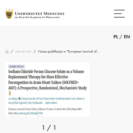
Przejdź
Wróć
do
do
treści
strony
głównej
PL
/
EN
/
Nasza publikacja w "European Journal of…
Aktualności
/
1 / 1