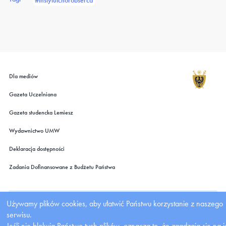
#instytutchorobserca
Dla mediów
Gazeta Uczelniana
Gazeta studencka Lemiesz
Wydawnictwo UMW
Deklaracja dostępności
Zadania Dofinansowane z Budżetu Państwa
Używamy plików cookies, aby ułatwić Państwu korzystanie z naszego
serwisu.
Jeśli nie blokują Państwo tych plików, oznacza to, że zgadzają się na i