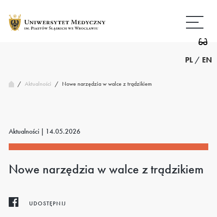
Przejdź
Wróć
do
do
treści
strony
głównej
PL
/
EN
/
Nowe narzędzia w walce z trądzikiem
Aktualności
/
Aktualności |
14.05.2026
Nowe narzędzia w walce z trądzikiem
UDOSTĘPNIJ