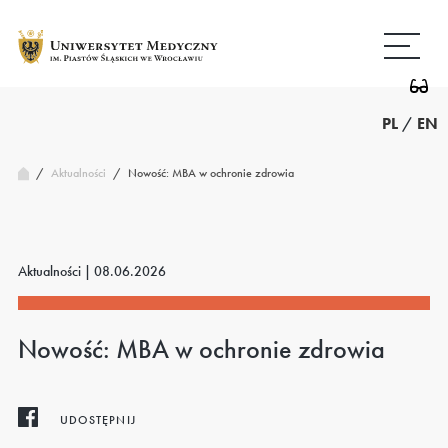
Przejdź
Wróć
do
do
treści
strony
głównej
PL
/
EN
/
Nowość: MBA w ochronie zdrowia
Aktualności
/
Aktualności |
08.06.2026
Nowość: MBA w ochronie zdrowia
UDOSTĘPNIJ