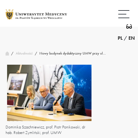
Przejdź
Wróć
do
do
treści
strony
głównej
PL
/
EN
/
Nowy budynek dydaktyczny UMW przy ul…
Aktualności
/
Dominika Szachniewicz, prof. Piotr Ponikowski, dr
hab. Robert Zymliński, prof. UMW