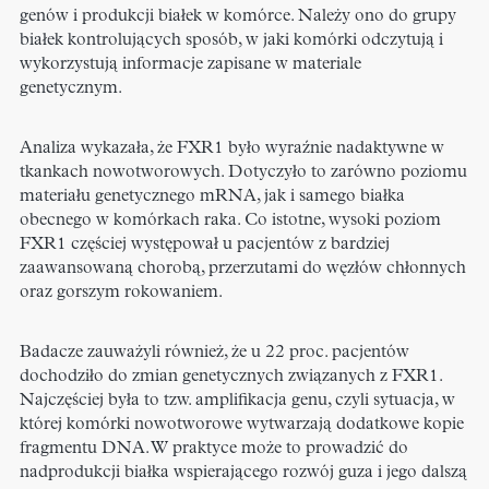
genów i produkcji białek w komórce. Należy ono do grupy
białek kontrolujących sposób, w jaki komórki odczytują i
wykorzystują informacje zapisane w materiale
genetycznym.
Analiza wykazała, że FXR1 było wyraźnie nadaktywne w
tkankach nowotworowych. Dotyczyło to zarówno poziomu
materiału genetycznego mRNA, jak i samego białka
obecnego w komórkach raka. Co istotne, wysoki poziom
FXR1 częściej występował u pacjentów z bardziej
zaawansowaną chorobą, przerzutami do węzłów chłonnych
oraz gorszym rokowaniem.
Badacze zauważyli również, że u 22 proc. pacjentów
dochodziło do zmian genetycznych związanych z FXR1.
Najczęściej była to tzw. amplifikacja genu, czyli sytuacja, w
której komórki nowotworowe wytwarzają dodatkowe kopie
fragmentu DNA. W praktyce może to prowadzić do
nadprodukcji białka wspierającego rozwój guza i jego dalszą