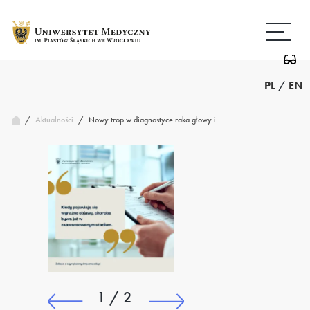
Przejdź
Wróć
do
do
treści
strony
głównej
PL
/
EN
/
Nowy trop w diagnostyce raka głowy i…
Aktualności
/
1 / 2