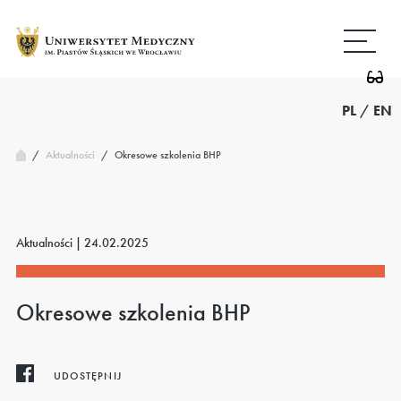
Przejdź
Wróć
do
do
treści
strony
głównej
PL
/
EN
/
Okresowe szkolenia BHP
Aktualności
/
Aktualności |
24.02.2025
Okresowe szkolenia BHP
UDOSTĘPNIJ