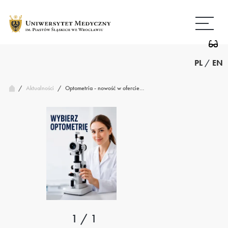
Przejdź
Wróć
do
do
treści
strony
głównej
PL
/
EN
/
Optometria - nowość w ofercie…
Aktualności
/
1 / 1