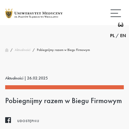
Przejdź
Wróć
do
do
treści
strony
głównej
PL
/
EN
/
Pobiegnijmy razem w Biegu Firmowym
Aktualności
/
Aktualności |
26.02.2025
Pobiegnijmy razem w Biegu Firmowym
UDOSTĘPNIJ