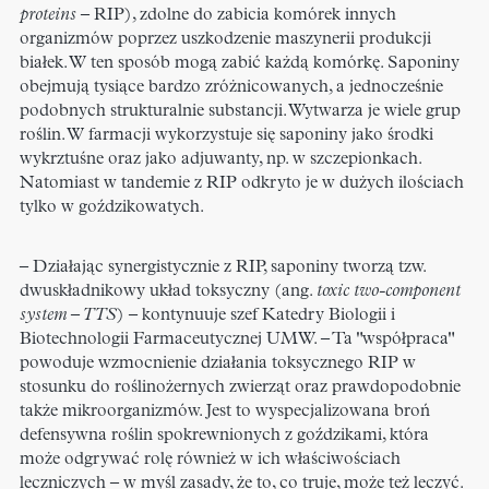
proteins
– RIP), zdolne do zabicia komórek innych
organizmów poprzez uszkodzenie maszynerii produkcji
białek. W ten sposób mogą zabić każdą komórkę. Saponiny
obejmują tysiące bardzo zróżnicowanych, a jednocześnie
podobnych strukturalnie substancji. Wytwarza je wiele grup
roślin. W farmacji wykorzystuje się saponiny jako środki
wykrztuśne oraz jako adjuwanty, np. w szczepionkach.
Natomiast w tandemie z RIP odkryto je w dużych ilościach
tylko w goździkowatych.
– Działając synergistycznie z RIP, saponiny tworzą tzw.
dwuskładnikowy układ toksyczny (ang.
toxic two-component
system – TTS
) – kontynuuje szef Katedry Biologii i
Biotechnologii Farmaceutycznej UMW. – Ta "współpraca"
powoduje wzmocnienie działania toksycznego RIP w
stosunku do roślinożernych zwierząt oraz prawdopodobnie
także mikroorganizmów. Jest to wyspecjalizowana broń
defensywna roślin spokrewnionych z goździkami, która
może odgrywać rolę również w ich właściwościach
leczniczych – w myśl zasady, że to, co truje, może też leczyć.