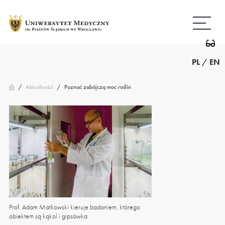
Przejdź
Wróć
do
do
treści
strony
głównej
PL
/
EN
/
Poznać zabójczą moc roślin
Aktualności
/
Prof. Adam Matkowski kieruje badaniem, którego
W komorach hodowlanych p
obiektem są kąkol i gipsówka
dla każdego etapu wzrostu 