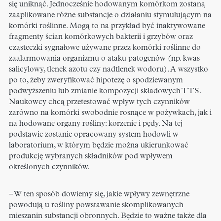
się uniknąć. Jednocześnie hodowanym komórkom zostaną
zaaplikowane różne substancje o działaniu stymulującym na
komórki roślinne. Mogą to na przykład być inaktywowane
fragmenty ścian komórkowych bakterii i grzybów oraz
cząsteczki sygnałowe używane przez komórki roślinne do
zaalarmowania organizmu o ataku patogenów (np. kwas
salicylowy, tlenek azotu czy nadtlenek wodoru). A wszystko
po to, żeby zweryfikować hipotezę o spodziewanym
podwyższeniu lub zmianie kompozycji składowych TTS.
Naukowcy chcą przetestować wpływ tych czynników
zarówno na komórki swobodnie rosnące w pożywkach, jak i
na hodowane organy rośliny: korzenie i pędy. Na tej
podstawie zostanie opracowany system hodowli w
laboratorium, w którym będzie można ukierunkować
produkcję wybranych składników pod wpływem
określonych czynników.
– W ten sposób dowiemy się, jakie wpływy zewnętrzne
powodują u rośliny powstawanie skomplikowanych
mieszanin substancji obronnych. Będzie to ważne także dla