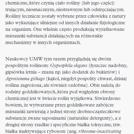
chemiczne, które czynią ciało rośliny (lub jego części)
trującym, niesmacznym, niestrawnym lub odstręczającym.
Rośliny lecznicze zostały wybrane przez człowieka z natury
jako wykazujące silniejsze od innych działanie fizjologiczne
na organizm. One właśnie często produkują wyrafinowane
mieszanki substancji działających na różnorakie
mechanizmy w innych organizmach.
Naukowcy UMW tym razem przyglądają się dwóm
pospolitym roślinom:
Gypsophila elegans
(łyszczec nadobny,
gipsówka letnia – znana np. jako dodatek do bukietów) i
Agrostemma githago
(kąkol, niegdyś pospolity chwast, dzisiaj
roślina zagrożona, ale również ozdobna). Obie należą do
rodziny goździkowatych, która pod względem obrony
chemicznej jest w świecie roślin wyjątkowa. Stwierdzono
bowiem, że wytwarzane przez goździkowate zabójcze
mieszanki zawierają z jednej strony drobnocząsteczkowe
substancje zwane saponinami (naturalne detergenty), a z
drugiej strony rzadkie i specyficzne białka toksyczne, tzw.
białka inaktywujące rybosom (ang.
ribosome-inactivating