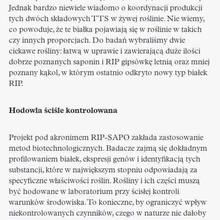
Jednak bardzo niewiele wiadomo o koordynacji produkcji
tych dwóch składowych TTS w żywej roślinie. Nie wiemy,
co powoduje, że te białka pojawiają się w roślinie w takich
czy innych proporcjach. Do badań wybraliśmy dwie
ciekawe rośliny: łatwą w uprawie i zawierającą duże ilości
dobrze poznanych saponin i RIP gipsówkę letnią oraz mniej
poznany kąkol, w którym ostatnio odkryto nowy typ białek
RIP.
Hodowla ściśle kontrolowana
Projekt pod akronimem RIP-SAPO zakłada zastosowanie
metod biotechnologicznych. Badacze zajmą się dokładnym
profilowaniem białek, ekspresji genów i identyfikacją tych
substancji, które w największym stopniu odpowiadają za
specyficzne właściwości roślin. Rośliny i ich części muszą
być hodowane w laboratorium przy ścisłej kontroli
warunków środowiska. To konieczne, by ograniczyć wpływ
niekontrolowanych czynników, czego w naturze nie dałoby