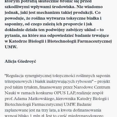
którym potrafią skutecznie bronić się przed
szkodliwymi wpływami środowiska. Nie wiadomo
jednak, jaki jest mechanizm takiej produkcji. Co
powoduje, że roślina wytwarza toksyczne białka i
saponiny, od czego zależą ich proporcje i jak
dokładnie działa ten podwójny zabójczy układ – to
pytania, na które ma odpowiedzieć badanie trwające
w Katedrze Biologii i Biotechnologii Farmaceutycznej
UMW.
Alicja Giedroyć
"Regulacja synergistycznej toksyczności roślinnych saponin
triterpenowych i białek inaktywujących rybosom" – projekt
pod takim tytułem, finansowany przez Narodowe Centrum
Nauki w ramach konkursu OPUS LAP, realizuje zespół
prof. Adama Matkowskiego, kierownika Katedry Biologii i
Biotechnologii Farmaceutycznej UMW. Badanie
zaplanowane jest na trzy lata, a kwota dofinansowania
wynosi blisko 1 mln zł. Jest to część międzynarodowego