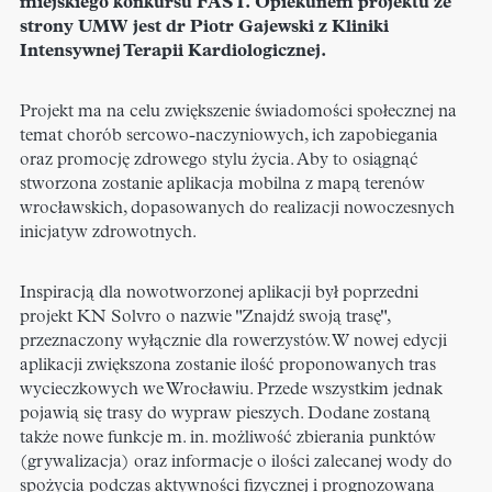
miejskiego konkursu FAST. Opiekunem projektu ze
strony UMW jest dr Piotr Gajewski z Kliniki
Intensywnej Terapii Kardiologicznej.
Projekt ma na celu zwiększenie świadomości społecznej na
temat chorób sercowo-naczyniowych, ich zapobiegania
oraz promocję zdrowego stylu życia. Aby to osiągnąć
stworzona zostanie aplikacja mobilna z mapą terenów
wrocławskich, dopasowanych do realizacji nowoczesnych
inicjatyw zdrowotnych.
Inspiracją dla nowotworzonej aplikacji był poprzedni
projekt KN Solvro o nazwie "Znajdź swoją trasę",
przeznaczony wyłącznie dla rowerzystów. W nowej edycji
aplikacji zwiększona zostanie ilość proponowanych tras
wycieczkowych we Wrocławiu. Przede wszystkim jednak
pojawią się trasy do wypraw pieszych. Dodane zostaną
także nowe funkcje m. in. możliwość zbierania punktów
(grywalizacja) oraz informacje o ilości zalecanej wody do
spożycia podczas aktywności fizycznej i prognozowana