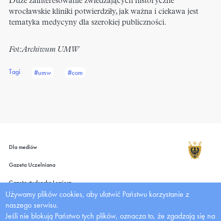
Duże zainteresowanie zwiedzających historyczne
wrocławskie kliniki potwierdziły, jak ważna i ciekawa jest
tematyka medycyny dla szerokiej publiczności.
Fot: Archiwum UMW
Tagi
#umw
#com
Dla mediów
Gazeta Uczelniana
Gazeta studencka Lemiesz
Używamy plików cookies, aby ułatwić Państwu korzystanie z
Wydawnictwo UMW
naszego serwisu.
Jeśli nie blokują Państwo tych plików, oznacza to, że zgadzają się na
Deklaracja dostępności