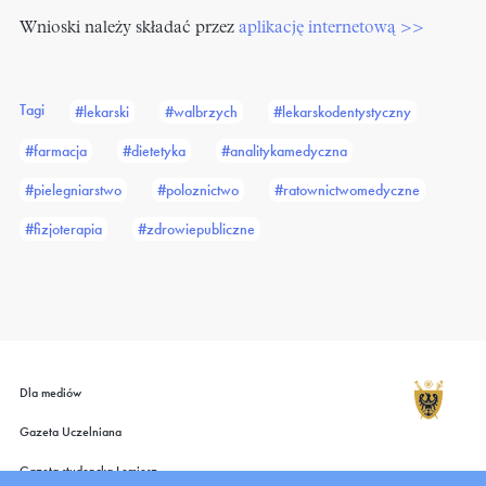
Wnioski należy składać przez
aplikację internetową >>
Tagi
#lekarski
#walbrzych
#lekarskodentystyczny
#farmacja
#dietetyka
#analitykamedyczna
#pielegniarstwo
#poloznictwo
#ratownictwomedyczne
#fizjoterapia
#zdrowiepubliczne
Dla mediów
Gazeta Uczelniana
Gazeta studencka Lemiesz