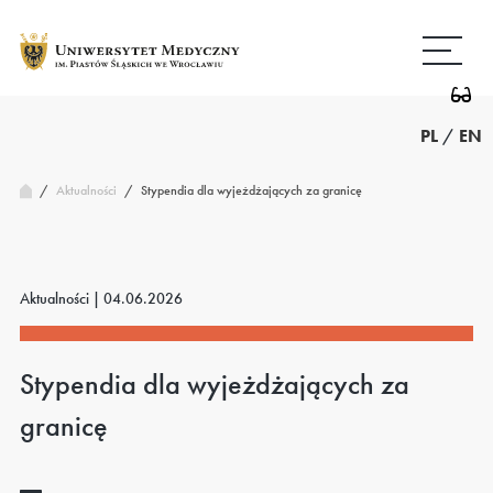
Przejdź
Wróć
do
do
treści
strony
głównej
PL
/
EN
/
Stypendia dla wyjeżdżających za granicę
Aktualności
/
Aktualności |
04.06.2026
Stypendia dla wyjeżdżających za
granicę