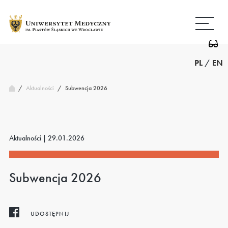
Przejdź
Wróć
do
do
treści
strony
głównej
PL
/
EN
/
Subwencja 2026
Aktualności
/
Aktualności |
29.01.2026
Subwencja 2026
UDOSTĘPNIJ