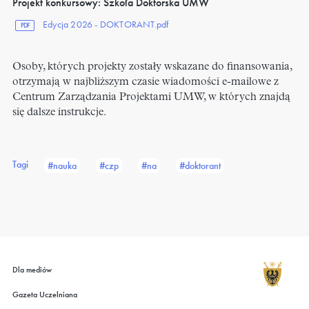
Projekt konkursowy: Szkoła Doktorska UMW
Edycja 2026 - DOKTORANT.pdf
PDF
Osoby, których projekty zostały wskazane do finansowania,
otrzymają w najbliższym czasie wiadomości e-mailowe z
Centrum Zarządzania Projektami UMW, w których znajdą
się dalsze instrukcje.
Tagi
#nauka
#czp
#na
#doktorant
Dla mediów
Gazeta Uczelniana