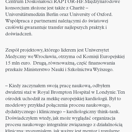
Centrum Doskonałości RAPTOR-HF. Międzynarodowe
konsorcjum złożone jest także z Charité –
Universitätsmedizin Berlin oraz University of Oxford.
Współpraca z partnerami należącymi do światowej
czołówki gwarantuje transfer najlepszych praktyk i
doświadczeń.
Zespół projektowy, którego liderem jest Uniwersytet
Medyczny we Wrocławiu, otrzyma od Komisji Europejskiej
15 mln euro. Drugą, równoważną, część finansowania
przekaże Ministerstwo Nauki i Szkolnictwa Wyższego.
– Kiedy zaczynałem swoją pracę naukową, odbyłem
dwuletni staż w Royal Brompton Hospital w Londynie. Ten
ośrodek uchodził za mekkę europejskiej kardiologii. Był to
modelowy przykład połączenia procesu naukowego,
dydaktycznego i klinicznego – kardiologiczny think-tank.
Doświadczyłem wtedy, jak może wyglądać organizacja
procesu naukowego integralnie związanego z działalnością
kliniczną; zrozumiałem, jak ważny jest mentor i regularne