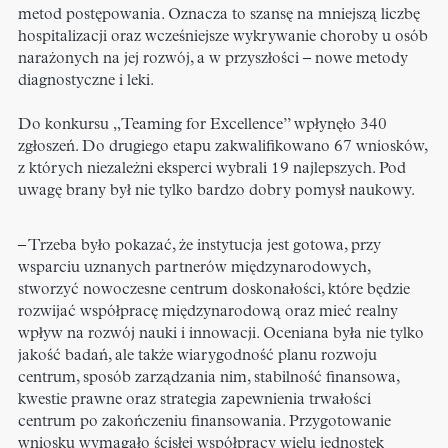
metod postępowania. Oznacza to szansę na mniejszą liczbę
hospitalizacji oraz wcześniejsze wykrywanie choroby u osób
narażonych na jej rozwój, a w przyszłości – nowe metody
diagnostyczne i leki.
Do konkursu „Teaming for Excellence” wpłynęło 340
zgłoszeń. Do drugiego etapu zakwalifikowano 67 wniosków,
z których niezależni eksperci wybrali 19 najlepszych. Pod
uwagę brany był nie tylko bardzo dobry pomysł naukowy.
– Trzeba było pokazać, że instytucja jest gotowa, przy
wsparciu uznanych partnerów międzynarodowych,
stworzyć nowoczesne centrum doskonałości, które będzie
rozwijać współpracę międzynarodową oraz mieć realny
wpływ na rozwój nauki i innowacji. Oceniana była nie tylko
jakość badań, ale także wiarygodność planu rozwoju
centrum, sposób zarządzania nim, stabilność finansowa,
kwestie prawne oraz strategia zapewnienia trwałości
centrum po zakończeniu finansowania. Przygotowanie
wniosku wymagało ścisłej współpracy wielu jednostek