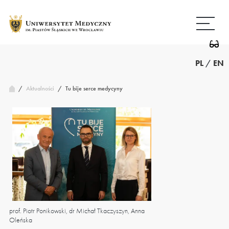
Przejdź
Wróć
do
do
treści
strony
głównej
PL
/
EN
/
Tu bije serce medycyny
Aktualności
/
prof. Piotr Ponikowski, dr Michał Tkaczyszyn, Anna
Śniadanie prasowe, w trak
Oleńska
projekt Centrum Doskonał