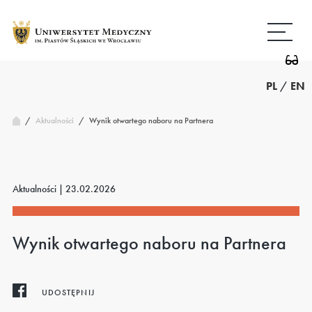
Przejdź
Wróć
do
do
treści
strony
głównej
PL
/
EN
/
Wynik otwartego naboru na Partnera
Aktualności
/
Aktualności |
23.02.2026
Wynik otwartego naboru na Partnera
UDOSTĘPNIJ