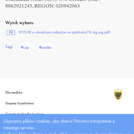
8862921245, REGON: 020942063
Wynik wyboru
WYNIK o otwartym naborze na partnera TK-sig-sig.pdf
PDF
Tagi
#czp
#nauka
Dla mediów
Gazeta Uczelniana
Gazeta studencka Lemiesz
Używamy plików cookies, aby ułatwić Państwu korzystanie z
Wydawnictwo UMW
naszego serwisu.