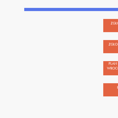
ZGŁ
ZGŁO
PLAN
WROCŁ