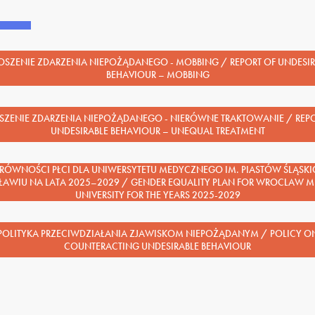
OSZENIE ZDARZENIA NIEPOŻĄDANEGO - MOBBING / REPORT OF UNDESIR
BEHAVIOUR – MOBBING
SZENIE ZDARZENIA NIEPOŻĄDANEGO - NIERÓWNE TRAKTOWANIE / REPO
UNDESIRABLE BEHAVIOUR – UNEQUAL TREATMENT
 RÓWNOŚCI PŁCI DLA UNIWERSYTETU MEDYCZNEGO IM. PIASTÓW ŚLĄSKI
AWIU NA LATA 2025–2029 / GENDER EQUALITY PLAN FOR WROCLAW M
UNIVERSITY FOR THE YEARS 2025-2029
POLITYKA PRZECIWDZIAŁANIA ZJAWISKOM NIEPOŻĄDANYM / POLICY O
COUNTERACTING UNDESIRABLE BEHAVIOUR