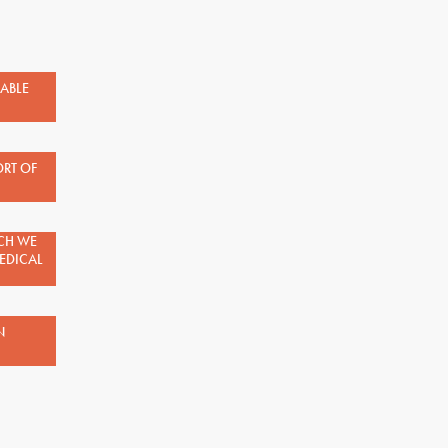
ABLE
RT OF
CH WE
EDICAL
N