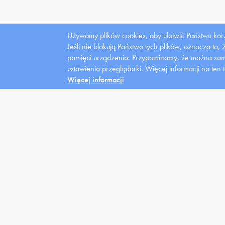
Używamy plików cookies, aby ułatwić Państwu korz
Jeśli nie blokują Państwo tych plików, oznacza to,
pamięci urządzenia. Przypominamy, że można samo
ustawienia przeglądarki.
Więcej informacji na ten 
Dla
mediów
Więcej informacji
Uczelnia
Kandydat
Stu
Władze
News
Domy
Struktura
Oferta
Kred
Zarządzenia
Warunki
Styp
Placówki lecznicze
Rejestracja
Wspa
Fundacja
Klasy Patronackie
Stud
niep
Galeria
FAQ
.
Informacje dot.