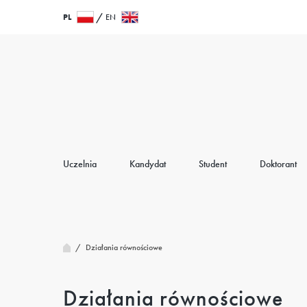
Przejdź
Wróć
PL
EN
do
do
treści
strony
głównej
Uczelnia
Kandydat
Student
Doktorant
/
Działania równościowe
Działania równościowe