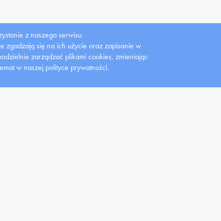
ystanie z naszego serwisu.
 że zgadzają się na ich użycie oraz zapisanie w
dzielnie zarządzać plikami cookies, zmieniając
temat w naszej polityce prywatności.
Gazeta
Gazeta studencka
Wydawnictwo
Uczelniana
Lemiesz
UMW
dent
Pracownik
Nauka
 studenckie
Instrukcja obsługi strony
Konferencje
yty studenckie
Konkursy
Centrum Zarządzania
Projektami
endia
Oferty pracy
Granty i konkursy
rcie dla studentów
Klauzula informacyjna HR
Uniwersyteckie Centrum
enci z
Pracownicza Kasa
Wspierania Badań
ełnosprawnością
Zapomogowo-
Klinicznych
Pożyczkowa