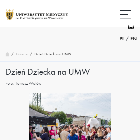
Przejdź
Wróć
do
do
treści
strony
głównej
PL
/
EN
/
Dzień Dziecka na UMW
Galerie
/
Dzień Dziecka na UMW
Foto:
Tomasz Walów