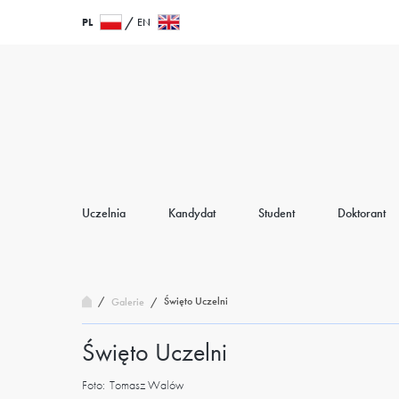
Przejdź
Wróć
PL
EN
do
do
treści
strony
głównej
Uczelnia
Kandydat
Student
Doktorant
/
Święto Uczelni
Galerie
/
Święto Uczelni
Foto:
Tomasz Walów