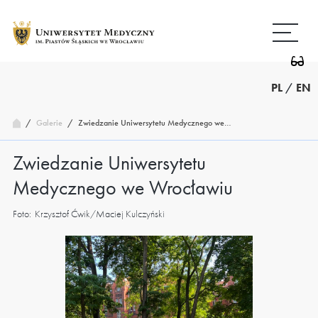
Przejdź
Wróć
do
do
treści
strony
głównej
PL
/
EN
/
Zwiedzanie Uniwersytetu Medycznego we…
Galerie
/
Zwiedzanie Uniwersytetu
Medycznego we Wrocławiu
Foto:
Krzysztof Ćwik/Maciej Kulczyński