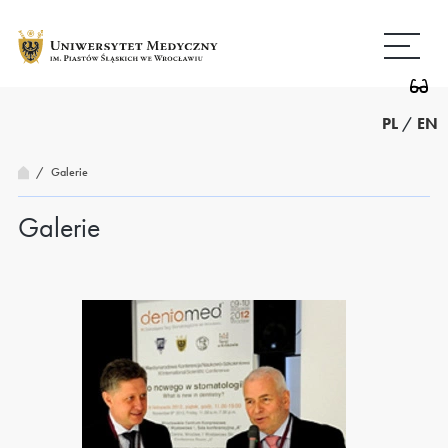
Pierwsza
Przejdź
Wróć
do
do
treści
strony
strona
głównej
PL
/
EN
/
Galerie
Galerie