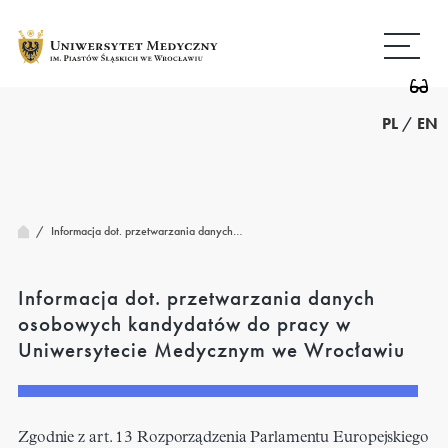
Przejdź
Wróć
do
do
treści
strony
głównej
PL
/
EN
/
Informacja dot. przetwarzania danych…
Informacja dot. przetwarzania danych
osobowych kandydatów do pracy w
Uniwersytecie Medycznym we Wrocławiu
Zgodnie z art. 13 Rozporządzenia Parlamentu Europejskiego